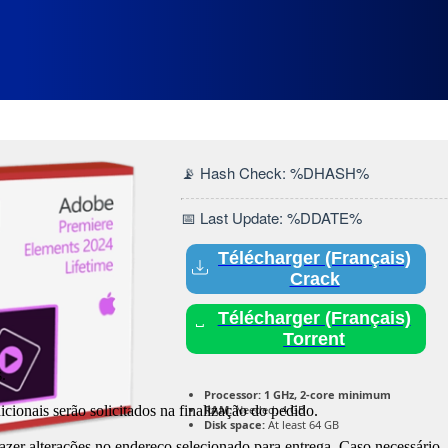
rtable tool Windows 10 Window
📡 Hash Check: %DHASH%
📅 Last Update: %DDATE%
Télécharger (Français)
Crack
Télécharger (Français)
Torrent
.
Processor:
1 GHz, 2-core minimum
cionais serão solicitados na finalização do pedido.
RAM:
Needed: 4 GB
Disk space:
At least 64 GB
fazer alterações no endereço selecionado para entrega. Caso necessário