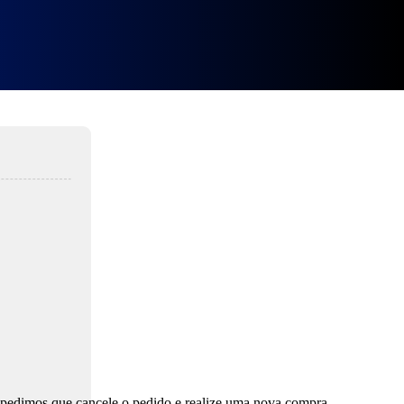
s 11
, pedimos que cancele o pedido e realize uma nova compra.