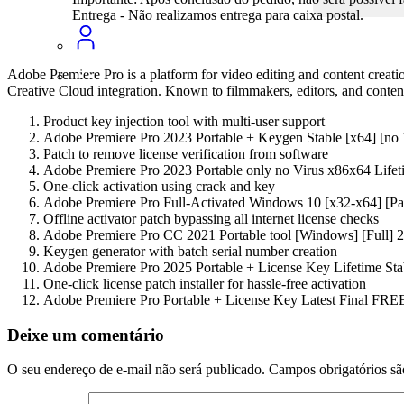
Entrega - Não realizamos entrega para caixa postal.
Adobe Premiere Pro is a platform for video editing and content creation
Creative Cloud integration. Known to filmmakers, editors, and content 
Product key injection tool with multi-user support
Adobe Premiere Pro 2023 Portable + Keygen Stable [x64] [no 
Patch to remove license verification from software
Adobe Premiere Pro 2023 Portable only no Virus x86x64 Life
One-click activation using crack and key
Adobe Premiere Pro Full-Activated Windows 10 [x32-x64] [Pa
Offline activator patch bypassing all internet license checks
Adobe Premiere Pro CC 2021 Portable tool [Windows] [Full]
Keygen generator with batch serial number creation
Adobe Premiere Pro 2025 Portable + License Key Lifetime Sta
One-click license patch installer for hassle-free activation
Adobe Premiere Pro Portable + License Key Latest Final FRE
Deixe um comentário
O seu endereço de e-mail não será publicado.
Campos obrigatórios s