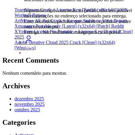
TeamViewer Crack + License Key [Patch] (x86x64) [100%
Importante: Após conclusão do pedido, não será possível
Worked] Bypass
fazer alterações no endereço selecionado para entrega.
ArtMoney SE Pro Crack + Keygen Stable no Virus Bypass
Caso necessário, pedimos que cancele o pedido e realize
Xmanager Portable only [Latest] (x32x64) [Patch] Reddit
uma nova compra.
XYplorer License Pro Portable + License Key [Patch] [Clean]
Entrega - Não realizamos entrega para caixa postal.
2025
Adobe Creative Cloud 2025 Crack [Clean] (x32x64)
[Windows]
Recent Comments
Nenhum comentário para mostrar.
Archives
dezembro 2025
novembro 2025
outubro 2025
Categories