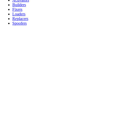
Activators
Builders
Fixers
Loaders
Replacers
Spoofers