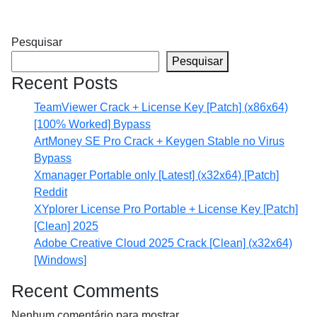
Pesquisar
Pesquisar
Recent Posts
TeamViewer Crack + License Key [Patch] (x86x64)
[100% Worked] Bypass
ArtMoney SE Pro Crack + Keygen Stable no Virus
Bypass
Xmanager Portable only [Latest] (x32x64) [Patch]
Reddit
XYplorer License Pro Portable + License Key [Patch]
[Clean] 2025
Adobe Creative Cloud 2025 Crack [Clean] (x32x64)
[Windows]
Recent Comments
Nenhum comentário para mostrar.