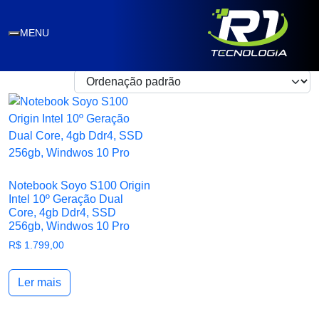
SOYO
MENU
Exibindo um único resultado
Notebook Soyo S100 Origin
Intel 10º Geração Dual
Core, 4gb Ddr4, SSD
256gb, Windwos 10 Pro
R$
1.799,00
Ler mais