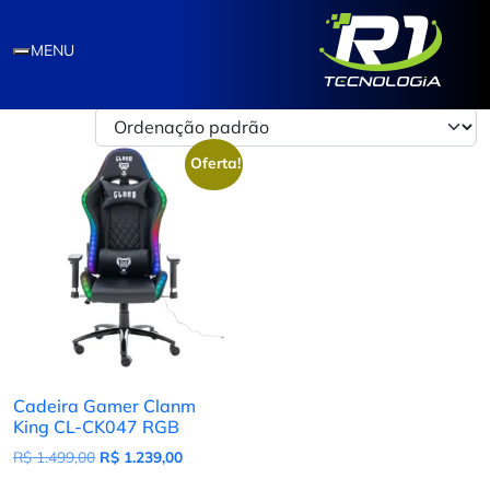
cadeira com iluminação RGB.
MENU
Exibindo um único resultado
Oferta!
Cadeira Gamer Clanm
King CL-CK047 RGB
O preço original era: R$ 1.499,00.
O preço atual é: R$ 1.239,00.
R$
1.499,00
R$
1.239,00