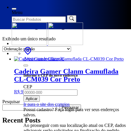
Início
/ Produtos marcados com a tag “cadeira gamer preta
camuflada”
Menu
cadeira gamer preta camuflada
Exibindo um único resultado
Ajuste sua localização
Cadeira Gamer Clanm Camuflada
Informe o CEP do novo endereço
CL-CM039 Cor Preto
CEP
R$
979,00
Adicionar ao carrinho
Aplicar
Pesquisar
Ir para o site dos correios
Pesquisar
Possui cadastro? Faça login para ver seus endereços
salvos.
Recent Posts
Ao prosseguir com sua localização atual ou CEP, dados
adicionais serão solicitados na finalização do pedido.