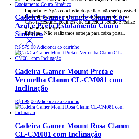
original
atual
era:
é:
Importante: Após conclusão do pedido, não será possível
R$ 1.499,00.
R$ 1.239,00.
Cadeira Gamer Jungle Clanm Cor
fazer alterações no endereço selecionado para entrega.
Caso necessário, pedimos que cancele o pedido e realize
Azul e Preto Estofamento Couro
uma nova compra.
Sintético
Entrega - Não realizamos entrega para caixa postal.
R$
579,00
Adicionar ao carrinho
Cadeira Gamer Mount Preta e
Vermelha Clanm CL-CM081 com
Inclinação
R$
899,00
Adicionar ao carrinho
Cadeira Gamer Mount Rosa Clanm
CL-CM081 com Inclinação