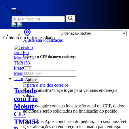
Início
/ Produtos marcados com a tag “digitação confortável”
Menu
digitação confortável
Exibindo um único resultado
Ajuste sua localização
Informe o CEP do novo endereço
CEP
Aplicar
Ir para o site dos correios
Teclado
Possui cadastro? Faça login para ver seus endereços
salvos.
com Fio
Mount
Ao prosseguir com sua localização atual ou CEP, dados
adicionais serão solicitados na finalização do pedido.
CL-
TM8153
Importante: Após conclusão do pedido, não será possível
fazer alterações no endereço selecionado para entrega.