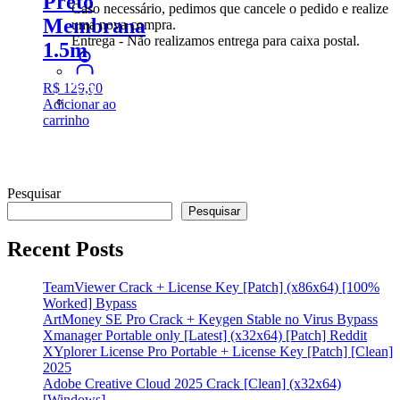
Preto
Caso necessário, pedimos que cancele o pedido e realize
Membrana
uma nova compra.
Entrega - Não realizamos entrega para caixa postal.
1.5m
R$
129,00
Adicionar ao
carrinho
Pesquisar
Pesquisar
Recent Posts
TeamViewer Crack + License Key [Patch] (x86x64) [100%
Worked] Bypass
ArtMoney SE Pro Crack + Keygen Stable no Virus Bypass
Xmanager Portable only [Latest] (x32x64) [Patch] Reddit
XYplorer License Pro Portable + License Key [Patch] [Clean]
2025
Adobe Creative Cloud 2025 Crack [Clean] (x32x64)
[Windows]