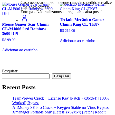
Caso necessário, pedimos que cancele o pedido e realize
uma nova compra.
Entrega - Não realizamos entrega para caixa postal.
Teclado Mecânico Gamer
Mouse Gamer Scar Clanm
Clanm King CL-TK87
CL-MJ806 Led Rainbow
R$
219,00
3600 DPI
R$
99,00
Adicionar ao carrinho
Adicionar ao carrinho
Pesquisar
Pesquisar
Recent Posts
TeamViewer Crack + License Key [Patch] (x86x64) [100%
Worked] Bypass
ArtMoney SE Pro Crack + Keygen Stable no Virus Bypass
Xmanager Portable only [Latest] (x32x64) [Patch] Reddit