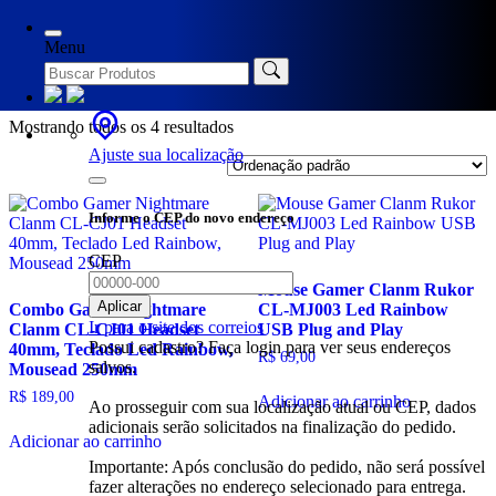
Início
/ Produtos marcados com a tag “durabilidade”
Menu
durabilidade
Mostrando todos os 4 resultados
Ajuste sua localização
Informe o CEP do novo endereço
CEP
Mouse Gamer Clanm Rukor
Aplicar
Combo Gamer Nightmare
CL-MJ003 Led Rainbow
Ir para o site dos correios
Clanm CL-CJ01 Headset
USB Plug and Play
Possui cadastro? Faça login para ver seus endereços
40mm, Teclado Led Rainbow,
R$
69,00
salvos.
Mousead 250mm
R$
189,00
Adicionar ao carrinho
Ao prosseguir com sua localização atual ou CEP, dados
adicionais serão solicitados na finalização do pedido.
Adicionar ao carrinho
Importante: Após conclusão do pedido, não será possível
fazer alterações no endereço selecionado para entrega.