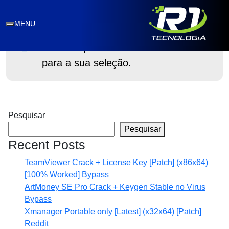
JBL portátil
MENU
Nenhum produto foi encontrado
para a sua seleção.
Pesquisar
Pesquisar
Recent Posts
TeamViewer Crack + License Key [Patch] (x86x64)
[100% Worked] Bypass
ArtMoney SE Pro Crack + Keygen Stable no Virus
Bypass
Xmanager Portable only [Latest] (x32x64) [Patch]
Reddit