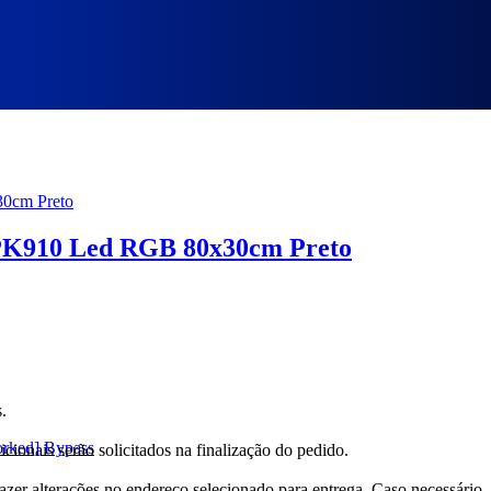
K910 Led RGB 80x30cm Preto
.
orked] Bypass
cionais serão solicitados na finalização do pedido.
fazer alterações no endereço selecionado para entrega. Caso necessário