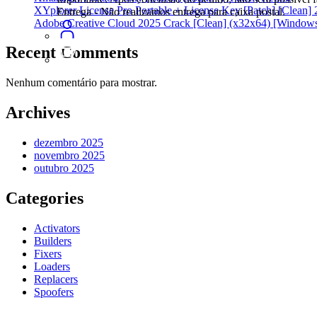
XYplorer License Pro Portable + License Key [Patch] [Clean]
Entrega - Não realizamos entrega para caixa postal.
Adobe Creative Cloud 2025 Crack [Clean] (x32x64) [Window
Recent Comments
Nenhum comentário para mostrar.
Archives
dezembro 2025
novembro 2025
outubro 2025
Categories
Activators
Builders
Fixers
Loaders
Replacers
Spoofers