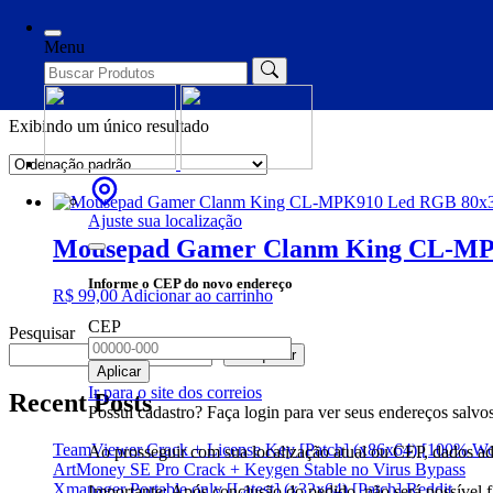
Início
/ Produtos marcados com a tag “mouse pad resistente”
Menu
mouse pad resistente
Exibindo um único resultado
Ajuste sua localização
Mousepad Gamer Clanm King CL-MP
Informe o CEP do novo endereço
R$
99,00
Adicionar ao carrinho
CEP
Pesquisar
Pesquisar
Aplicar
Ir para o site dos correios
Recent Posts
Possui cadastro? Faça login para ver seus endereços salvos
TeamViewer Crack + License Key [Patch] (x86x64) [100% W
Ao prosseguir com sua localização atual ou CEP, dados adi
ArtMoney SE Pro Crack + Keygen Stable no Virus Bypass
Xmanager Portable only [Latest] (x32x64) [Patch] Reddit
Importante: Após conclusão do pedido, não será possível 