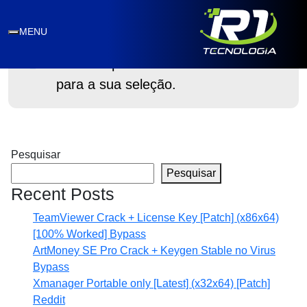
som portátil Bluetooth
MENU
Nenhum produto foi encontrado
para a sua seleção.
Pesquisar
Pesquisar
Recent Posts
TeamViewer Crack + License Key [Patch] (x86x64)
[100% Worked] Bypass
ArtMoney SE Pro Crack + Keygen Stable no Virus
Bypass
Xmanager Portable only [Latest] (x32x64) [Patch]
Reddit