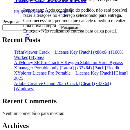
Importante: Após conclusão do pedido, não será possível
R$
69,00
Adicionar ao carrinho
fazer alterações no endereço selecionado para entrega.
Caso necessário, pedimos que cancele o pedido e realize
Pesquisar
uma nova compra.
Pesquisar
Entrega - Não realizamos entrega para caixa postal.
Recent Posts
TeamViewer Crack + License Key [Patch] (x86x64) [100%
Worked] Bypass
ArtMoney SE Pro Crack + Keygen Stable no Virus Bypass
Xmanager Portable only [Latest] (x32x64) [Patch] Reddit
XYplorer License Pro Portable + License Key [Patch] [Clean]
2025
Adobe Creative Cloud 2025 Crack [Clean] (x32x64)
[Windows]
Recent Comments
Nenhum comentário para mostrar.
Archives