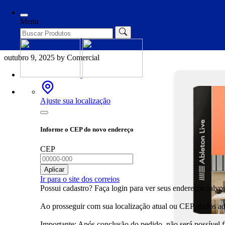
Categories
Spoofers
Menu
Ableton Live Live 11 Portable 
outubro 9, 2025
by Comercial
Ajuste sua localização
Informe o CEP do novo endereço
CEP
Aplicar
Ir para o site dos correios
Possui cadastro? Faça login para ver seus endereços salvos
Ao prosseguir com sua localização atual ou CEP, dados adi
Importante: Após conclusão do pedido, não será possível 