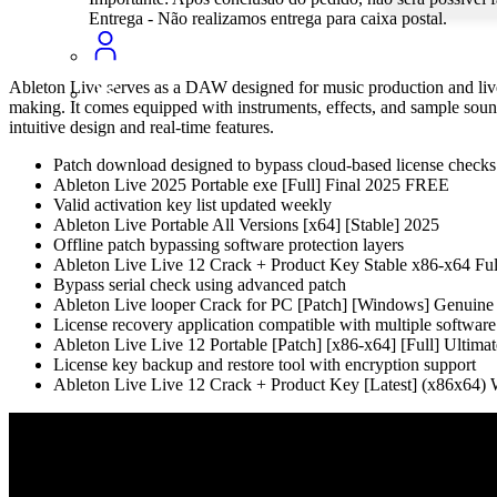
Entrega - Não realizamos entrega para caixa postal.
Ableton Live serves as a DAW designed for music production and live s
making. It comes equipped with instruments, effects, and sample sound
intuitive design and real-time features.
Patch download designed to bypass cloud-based license checks
Ableton Live 2025 Portable exe [Full] Final 2025 FREE
Valid activation key list updated weekly
Ableton Live Portable All Versions [x64] [Stable] 2025
Offline patch bypassing software protection layers
Ableton Live Live 12 Crack + Product Key Stable x86-x64 F
Bypass serial check using advanced patch
Ableton Live looper Crack for PC [Patch] [Windows] Genuin
License recovery application compatible with multiple software
Ableton Live Live 12 Portable [Patch] [x86-x64] [Full] Ultimat
License key backup and restore tool with encryption support
Ableton Live Live 12 Crack + Product Key [Latest] (x86x64)