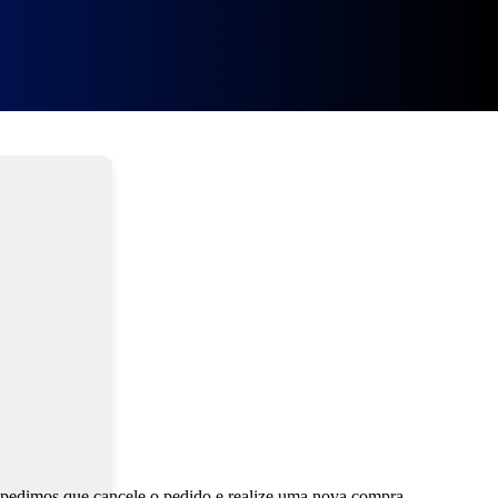
ippo
, pedimos que cancele o pedido e realize uma nova compra.