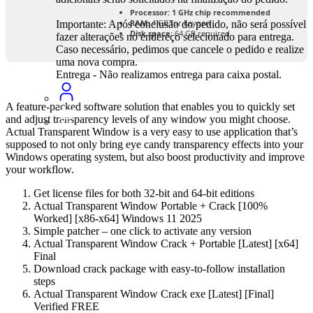
Processor:
1 GHz chip recommended
RAM:
4 GB for keygen
Importante: Após conclusão do pedido, não será possível
Disk space:
64 GB required
fazer alterações no endereço selecionado para entrega.
Caso necessário, pedimos que cancele o pedido e realize
uma nova compra.
Entrega - Não realizamos entrega para caixa postal.
A feature-packed software solution that enables you to quickly set
and adjust transparency levels of any window you might choose.
Actual Transparent Window is a very easy to use application that’s
supposed to not only bring eye candy transparency effects into your
Windows operating system, but also boost productivity and improve
your workflow.
Get license files for both 32-bit and 64-bit editions
Actual Transparent Window Portable + Crack [100%
Worked] [x86-x64] Windows 11 2025
Simple patcher – one click to activate any version
Actual Transparent Window Crack + Portable [Latest] [x64]
Final
Download crack package with easy-to-follow installation
steps
Actual Transparent Window Crack exe [Latest] [Final]
Verified FREE