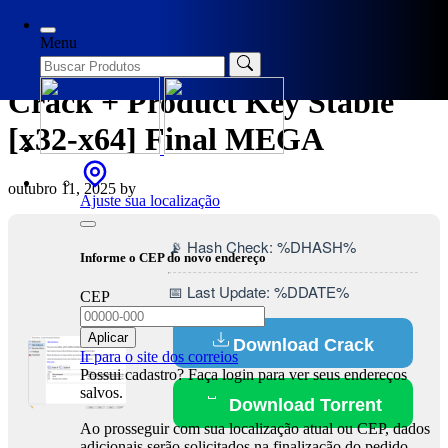
Categories
Spoofers
Menu
Actual Transparent Window
Crack + Product Key Stable
[x32-x64] Final MEGA
outubro 11, 2025
by
Ajuste sua localização
📡 Hash Check: %DHASH%
Informe o CEP do novo endereço
📅 Last Update: %DDATE%
CEP
Aplicar
Download Crack
Ir para o site dos correios
Possui cadastro? Faça login para ver seus endereços
salvos.
Download Torrent
Ao prosseguir com sua localização atual ou CEP, dados
adicionais serão solicitados na finalização do pedido.