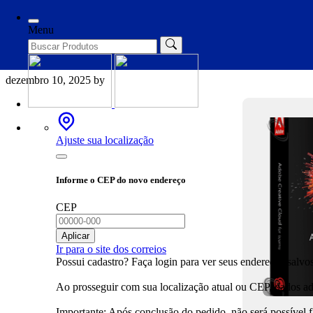
Categories
Replacers
Menu
Adobe Creative Cloud 2025 Por
dezembro 10, 2025
by
Ajuste sua localização
Informe o CEP do novo endereço
CEP
Aplicar
Ir para o site dos correios
Possui cadastro? Faça login para ver seus endereços salvos
Ao prosseguir com sua localização atual ou CEP, dados adi
Importante: Após conclusão do pedido, não será possível 