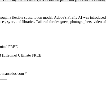
ugh a flexible subscription model. Adobe’s Firefly AI was introduced in
ices, sync, and libraries. Tailored for designers, photographers, video e
limited FREE
4 [Lifetime] Ultimate FREE
ão marcados com
*