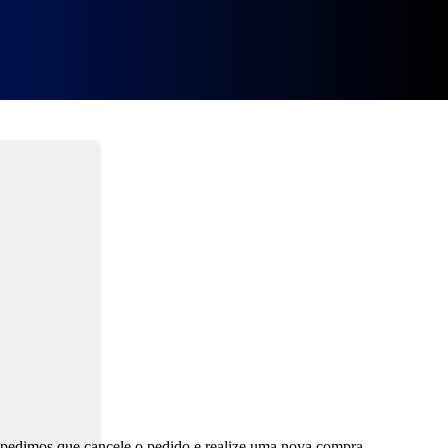
 x86-x64 [100% Worked]
, pedimos que cancele o pedido e realize uma nova compra.