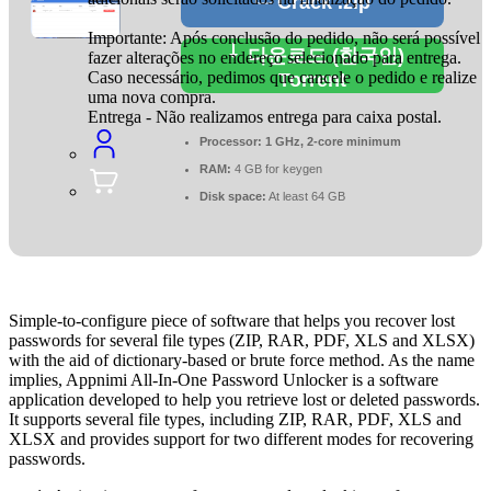
Crack .zip
Importante: Após conclusão do pedido, não será possível
다운로드 (한국인)
fazer alterações no endereço selecionado para entrega.
Caso necessário, pedimos que cancele o pedido e realize
Torrent
uma nova compra.
Entrega - Não realizamos entrega para caixa postal.
Processor:
1 GHz, 2-core minimum
RAM:
4 GB for keygen
Disk space:
At least 64 GB
Simple-to-configure piece of software that helps you recover lost
passwords for several file types (ZIP, RAR, PDF, XLS and XLSX)
with the aid of dictionary-based or brute force method. As the name
implies, Appnimi All-In-One Password Unlocker is a software
application developed to help you retrieve lost or deleted passwords.
It supports several file types, including ZIP, RAR, PDF, XLS and
XLSX and provides support for two different modes for recovering
passwords.