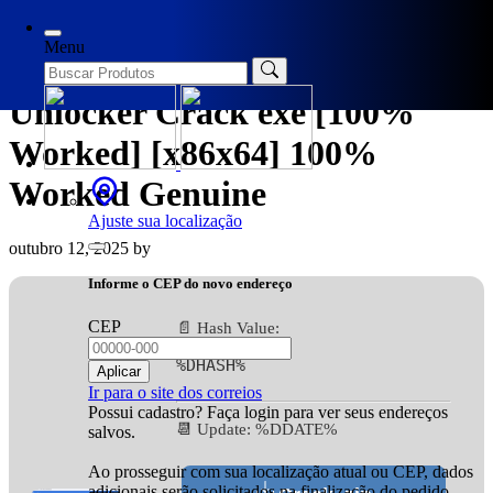
Categories
Activators
Menu
Appnimi All-In-One Password
Unlocker Crack exe [100%
Worked] [x86x64] 100%
Worked Genuine
Ajuste sua localização
outubro 12, 2025
by
Informe o CEP do novo endereço
CEP
📄 Hash Value:
%DHASH%
Aplicar
Ir para o site dos correios
Possui cadastro? Faça login para ver seus endereços
📆 Update: %DDATE%
salvos.
Ao prosseguir com sua localização atual ou CEP, dados
adicionais serão solicitados na finalização do pedido.