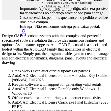
Processor:
1 GHz CPU for patching
RAM:
At least 4 GB
Importante: Após conclusão do pedido, não será possível
Disk space:
Required: 64 GB
fazer alterações no endereço selecionado para entrega.
Caso necessário, pedimos que cancele o pedido e realize
uma nova compra.
Entrega - Não realizamos entrega para caixa postal.
Design CAD electrical systems with this complex and powerful
specialized software solution that provides numerous features and
options. As the name suggests, AutoCAD Electrical is a specialized
toolset within the AutoCAD family that specializes in electrical
design tasks. Simply put, the program enables you to create, manage
and edit electrical schematics, diagrams, panel layouts and electrical
drawings.
Crack works even after official updates or patches
AutoCAD Electrical License Portable + Product Key [Stable]
[x86-x64] Full 2025
Keygen software with support for generating valid serials
AutoCAD Electrical License Portable only Windows 11
Windows 10
Offline crack installer requiring zero internet connectivity
AutoCAD Electrical License Crack exe Final [Lifetime] 2025
FREE