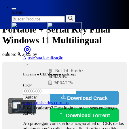
Categories
Spoofers
Menu
AutoCAD Electrical License
Portable + Serial Key Final
Windows 11 Multilingual
outubro 9, 2025
by
Ajuste sua localização
📘 Build Hash:
Informe o CEP do novo endereço
%DHASH%
🗓 %DDATE%
CEP
Aplicar
Download Crack
Ir para o site dos correios
Possui cadastro? Faça login para ver seus endereços
salvos.
Download Torrent
Ao prosseguir com sua localização atual ou CEP, dados
adicionais serão solicitados na finalização do pedido.