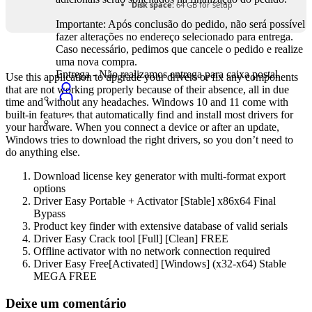
Disk space:
64 GB for setup
Importante: Após conclusão do pedido, não será possível
fazer alterações no endereço selecionado para entrega.
Caso necessário, pedimos que cancele o pedido e realize
uma nova compra.
Entrega - Não realizamos entrega para caixa postal.
Use this application to upgrade your drivers or fix any components
that are not working properly because of their absence, all in due
time and without any headaches. Windows 10 and 11 come with
built-in features that automatically find and install most drivers for
your hardware. When you connect a device or after an update,
Windows tries to download the right drivers, so you don’t need to
do anything else.
Download license key generator with multi-format export
options
Driver Easy Portable + Activator [Stable] x86x64 Final
Bypass
Product key finder with extensive database of valid serials
Driver Easy Crack tool [Full] [Clean] FREE
Offline activator with no network connection required
Driver Easy Free[Activated] [Windows] (x32-x64) Stable
MEGA FREE
Deixe um comentário