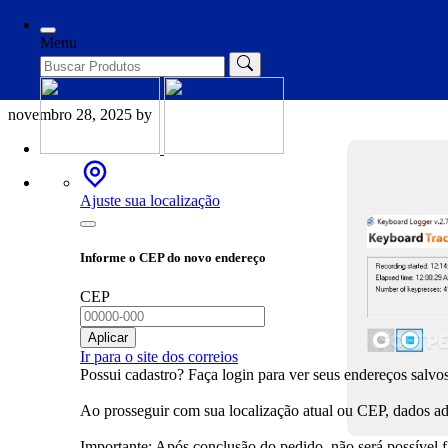
Categories
Loaders
Menu
Keyboard Tracer Portable only 
novembro 28, 2025
by
Ajuste sua localização
Informe o CEP do novo endereço
CEP
Aplicar
Ir para o site dos correios
Possui cadastro? Faça login para ver seus endereços salvos
Ao prosseguir com sua localização atual ou CEP, dados adi
Importante: Após conclusão do pedido, não será possível 