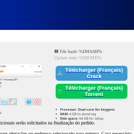
[Windows] x64 [Stable] Bypass
💾 File hash: %DHASH%
Update date: %DDATE%
Télécharger (Français)
Crack
Télécharger (Français)
Torrent
Processor:
Dual-core for keygens
.
RAM:
4 GB to avoid lag
Disk space:
64 GB for setup
cionais serão solicitados na finalização do pedido.
fazer alterações no endereço selecionado para entrega. Caso necessário