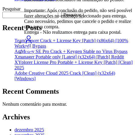
Pesquisar
Importante: Após conclusão do pedido, não será possível
Pesquisar
fazer alterações no endereço selecionado para entrega.
Caso necessário, pedimos que cancele o pedido e realize
Recent Posts
uma nova compra.
Entrega - Não realizamos entrega para caixa postal.
TeamViewer Crack + License Key [Patch] (x86x64) [100%
Worked] Bypass
ArtMoney SE Pro Crack + Keygen Stable no Virus Bypass
Xmanager Portable only [Latest] (x32x64) [Patch] Reddit
XYplorer License Pro Portable + License Key [Patch] [Clean]
2025
Adobe Creative Cloud 2025 Crack [Clean] (x32x64)
[Windows]
Recent Comments
Nenhum comentário para mostrar.
Archives
dezembro 2025