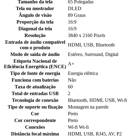
Tamanho da tela
‎65 Polegadas
Tela ou mostrador
‎DLED
Ângulo de visão
‎89 Graus
Proporção da tela
‎16:9
Diagonal da tela
‎16:9
Resolução
‎3840 x 2160 Pixels
Entrada de áudio compatível
‎HDMI, USB, Bluetooth
com o produto
Modo de saída de áudio
‎Estéreo, Surround, Digital
Etiqueta Nacional de
‎A+
Eficiência Energética (ENCE)
Tipo de fonte de energia
‎Energia elétrica
Funciona com baterias
‎Não
Taxa de atualização
‎60
Total de entradas USB
‎2
Tecnologia de conexão
‎Bluetooth, HDMI, USB, Wi-fi
Tipo de suporte ou fixação
‎Montagem na parede
Cor
‎Preto
Cor correspondente
‎Preto
Conexões
‎Wi-fi Wi-fi
Distância focal máxima
‎HDMI, USB, RJ45, AV, P2