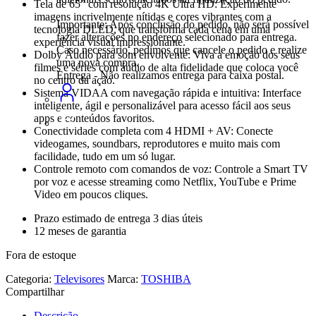
Tela de 65” com resolução 4K Ultra HD: Experimente
imagens incrivelmente nítidas e cores vibrantes com a
Importante: Após conclusão do pedido, não será possível
tecnologia DLED, que transforma cada cena em uma
fazer alterações no endereço selecionado para entrega.
experiência visual impressionante.
Caso necessário, pedimos que cancele o pedido e realize
Dolby Áudio para som envolvente: Viva a emoção dos seus
uma nova compra.
filmes e séries com áudio de alta fidelidade que coloca você
Entrega - Não realizamos entrega para caixa postal.
no centro da ação.
Sistema VIDAA com navegação rápida e intuitiva: Interface
inteligente, ágil e personalizável para acesso fácil aos seus
apps e conteúdos favoritos.
Conectividade completa com 4 HDMI + AV: Conecte
videogames, soundbars, reprodutores e muito mais com
facilidade, tudo em um só lugar.
Controle remoto com comandos de voz: Controle a Smart TV
por voz e acesse streaming como Netflix, YouTube e Prime
Video em poucos cliques.
Prazo estimado de entrega 3 dias úteis
12 meses de garantia
Fora de estoque
Categoria:
Televisores
Marca:
TOSHIBA
Compartilhar
Descrição