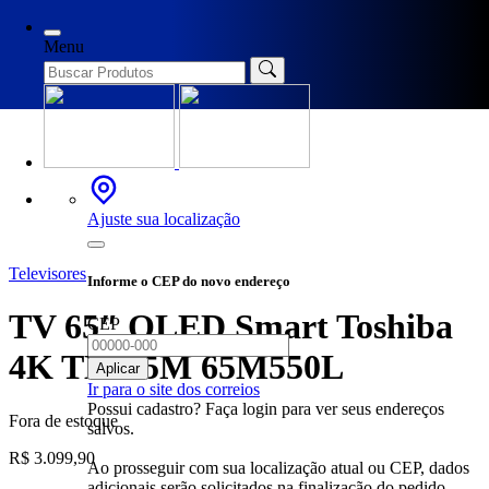
Início
/
Televisores
/ TV 65″ QLED Smart Toshiba 4K TB015M
65M550L
Menu
Ajuste sua localização
Televisores
Informe o CEP do novo endereço
TV 65″ QLED Smart Toshiba
CEP
4K TB015M 65M550L
Aplicar
Ir para o site dos correios
Possui cadastro? Faça login para ver seus endereços
Fora de estoque
salvos.
R$
3.099,90
Ao prosseguir com sua localização atual ou CEP, dados
adicionais serão solicitados na finalização do pedido.