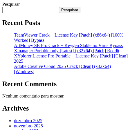
Pesquisar
Pesquisar
Recent Posts
TeamViewer Crack + License Key [Patch] (x86x64) [100%
Worked] Bypass
ArtMoney SE Pro Crack + Keygen Stable no Virus Bypass
Xmanager Portable only [Latest] (x32x64) [Patch] Reddit
XYplorer License Pro Portable + License Key [Patch] [Clean]
2025
Adobe Creative Cloud 2025 Crack [Clean] (x32x64)
[Windows]
Recent Comments
Nenhum comentário para mostrar.
Archives
dezembro 2025
novembro 2025