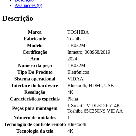
Avaliações (0)
Descrição
Marca
‎TOSHIBA
Fabricante
‎Toshiba
Modelo
‎TB032M
Certificação
‎Inmetro: 008968/2019
Ano
‎2024
Número da peça
‎TB032M
Tipo Do Produto
‎Eletrônicos
Sistema operacional
‎VIDAA
Interface do hardware
‎Bluetooth, HDMI, USB
Resolução
‎4K
Características especiais
‎Plana
‎1 Smart TV DLED 65″ 4K
Peças para montagem
Toshiba 65C350NS VIDAA
Número de unidades
‎1
Tecnologia de controle remoto
‎Bluetooth
Tecnologia da tela
‎4K