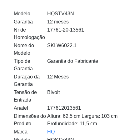
Modelo
HQSTV43N
Garantia
12 meses
Nr de
17761-20-13561
Homologação
Nome do
SKI.W6022.1
Modelo
Tipo de
Garantia do Fabricante
Garantia
Duração da
12 Meses
Garantia
Tensão de
Bivolt
Entrada
Anatel
177612013561
Dimensões do
Altura: 62,5 cm Largura: 103 cm
Produto
Profundidade: 11,5 cm
Marca
HQ
Modelo
HQSTV43N