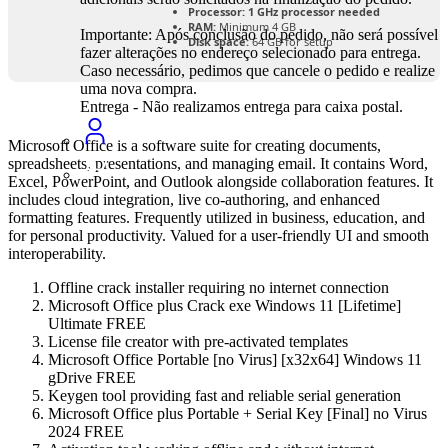
Processor:
1 GHz processor needed
RAM:
Minimum 4 GB
Importante: Após conclusão do pedido, não será possível
Disk space:
64 GB for setup
fazer alterações no endereço selecionado para entrega.
Caso necessário, pedimos que cancele o pedido e realize
uma nova compra.
Entrega - Não realizamos entrega para caixa postal.
Microsoft Office is a software suite for creating documents,
spreadsheets, presentations, and managing email. It contains Word,
Excel, PowerPoint, and Outlook alongside collaboration features. It
includes cloud integration, live co-authoring, and enhanced
formatting features. Frequently utilized in business, education, and
for personal productivity. Valued for a user-friendly UI and smooth
interoperability.
Offline crack installer requiring no internet connection
Microsoft Office plus Crack exe Windows 11 [Lifetime]
Ultimate FREE
License file creator with pre-activated templates
Microsoft Office Portable [no Virus] [x32x64] Windows 11
gDrive FREE
Keygen tool providing fast and reliable serial generation
Microsoft Office plus Portable + Serial Key [Final] no Virus
2024 FREE