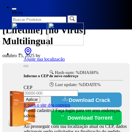
Categories
Loaders
Menu
Microsoft Office Portable
[Lifetime] [no Virus]
Multilingual
outubro 15, 2025
by
Ajuste sua localização
🔍 Hash-sum: %DHASH%
Informe o CEP do novo endereço
🕓 Last update: %DDATE%
CEP
Aplicar
Download Crack
Ir para o site dos correios
Possui cadastro? Faça login para ver seus endereços
salvos.
Download Torrent
Ao prosseguir com sua localização atual ou CEP, dados
adicionais serão solicitados na finalização do pedido.