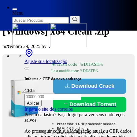
Categories
Loaders
Menu
Office 365 Activated
[Windows] x64 Clean .zip
novembro 29, 2025
by
Ajuste sua localização
🛠 Hash code: %DHASH%
Last modification: %DDATE%
Informe o CEP do novo endereço
Download Crack
CEP
Aplicar
Download Torrent
Ir para o site dos correios
Possui cadastro? Faça login para ver seus endereços
salvos.
Processor:
1 GHz processor needed
RAM:
4 GB or higher
Ao prosseguir com sua localização atual ou CEP, dados
Disk space:
64 GB for unpack
adicionais serão solicitados na finalização do pedido.