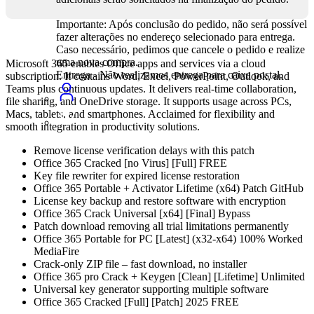
Importante: Após conclusão do pedido, não será possível
fazer alterações no endereço selecionado para entrega.
Caso necessário, pedimos que cancele o pedido e realize
uma nova compra.
Microsoft 365 enables Office apps and services via a cloud
Entrega - Não realizamos entrega para caixa postal.
subscription. It contains Word, Excel, PowerPoint, Outlook, and
Teams plus continuous updates. It delivers real-time collaboration,
file sharing, and OneDrive storage. It supports usage across PCs,
Macs, tablets, and smartphones. Acclaimed for flexibility and
smooth integration in productivity solutions.
Remove license verification delays with this patch
Office 365 Cracked [no Virus] [Full] FREE
Key file rewriter for expired license restoration
Office 365 Portable + Activator Lifetime (x64) Patch GitHub
License key backup and restore software with encryption
Office 365 Crack Universal [x64] [Final] Bypass
Patch download removing all trial limitations permanently
Office 365 Portable for PC [Latest] (x32-x64) 100% Worked
MediaFire
Crack-only ZIP file – fast download, no installer
Office 365 pro Crack + Keygen [Clean] [Lifetime] Unlimited
Universal key generator supporting multiple software
Office 365 Cracked [Full] [Patch] 2025 FREE