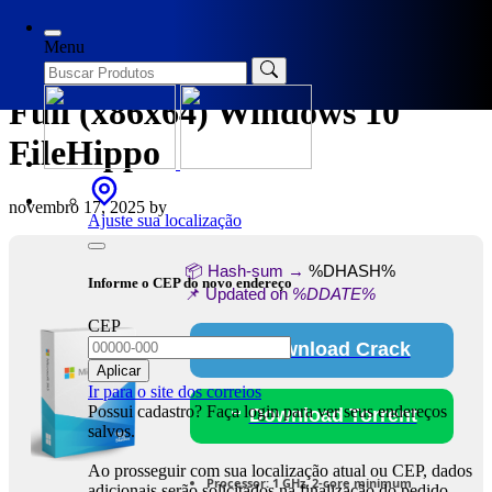
Categories
Spoofers
Menu
Office 365 Portable + Activator
Full (x86x64) Windows 10
FileHippo
novembro 17, 2025
by
Ajuste sua localização
📦 Hash-sum →
%DHASH%
Informe o CEP do novo endereço
📌 Updated on
%DDATE%
CEP
Download Crack
Aplicar
Ir para o site dos correios
Possui cadastro? Faça login para ver seus endereços
Download Torrent
salvos.
Ao prosseguir com sua localização atual ou CEP, dados
Processor:
1 GHz, 2-core minimum
adicionais serão solicitados na finalização do pedido.