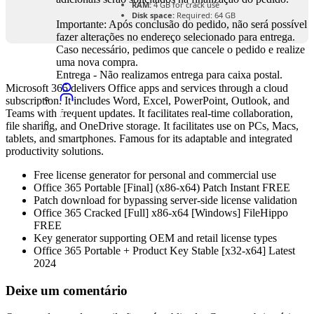
RAM:
4 GB for crack use
Disk space:
Required: 64 GB
Importante: Após conclusão do pedido, não será possível
fazer alterações no endereço selecionado para entrega.
Caso necessário, pedimos que cancele o pedido e realize
uma nova compra.
Entrega - Não realizamos entrega para caixa postal.
Microsoft 365 delivers Office apps and services through a cloud
subscription. It includes Word, Excel, PowerPoint, Outlook, and
Teams with frequent updates. It facilitates real-time collaboration,
file sharing, and OneDrive storage. It facilitates use on PCs, Macs,
tablets, and smartphones. Famous for its adaptable and integrated
productivity solutions.
Free license generator for personal and commercial use
Office 365 Portable [Final] (x86-x64) Patch Instant FREE
Patch download for bypassing server-side license validation
Office 365 Cracked [Full] x86-x64 [Windows] FileHippo
FREE
Key generator supporting OEM and retail license types
Office 365 Portable + Product Key Stable [x32-x64] Latest
2024
Deixe um comentário