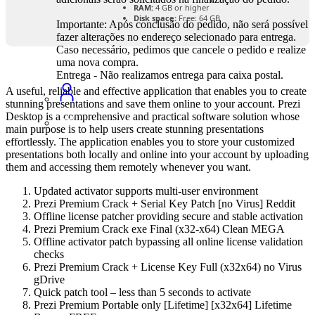
RAM:
4 GB or higher
Disk space:
Free: 64 GB
Importante: Após conclusão do pedido, não será possível
fazer alterações no endereço selecionado para entrega.
Caso necessário, pedimos que cancele o pedido e realize
uma nova compra.
Entrega - Não realizamos entrega para caixa postal.
A useful, reliable and effective application that enables you to create
stunning presentations and save them online to your account. Prezi
Desktop is a comprehensive and practical software solution whose
main purpose is to help users create stunning presentations
effortlessly. The application enables you to store your customized
presentations both locally and online into your account by uploading
them and accessing them remotely whenever you want.
Updated activator supports multi-user environment
Prezi Premium Crack + Serial Key Patch [no Virus] Reddit
Offline license patcher providing secure and stable activation
Prezi Premium Crack exe Final (x32-x64) Clean MEGA
Offline activator patch bypassing all online license validation
checks
Prezi Premium Crack + License Key Full (x32x64) no Virus
gDrive
Quick patch tool – less than 5 seconds to activate
Prezi Premium Portable only [Lifetime] [x32x64] Lifetime