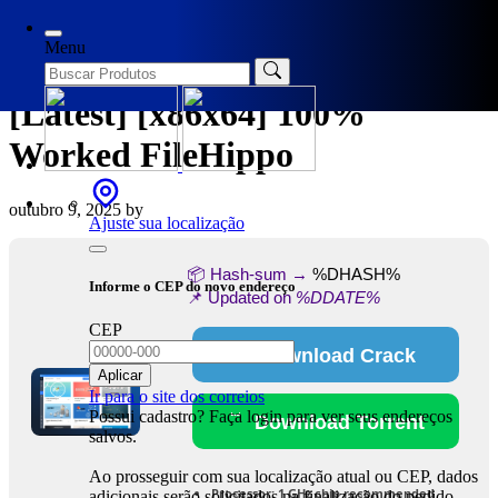
Categories
Spoofers
Menu
Prezi Premium Crack tool
[Latest] [x86x64] 100%
Worked FileHippo
outubro 9, 2025
by
Ajuste sua localização
📦 Hash-sum →
%DHASH%
Informe o CEP do novo endereço
📌 Updated on
%DDATE%
CEP
Download Crack
Aplicar
Ir para o site dos correios
Possui cadastro? Faça login para ver seus endereços
Download Torrent
salvos.
Ao prosseguir com sua localização atual ou CEP, dados
Processor:
1 GHz chip recommended
adicionais serão solicitados na finalização do pedido.