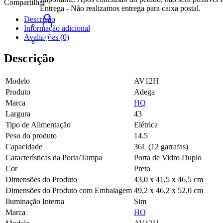
Compartilhar
HQ
Entrega - Não realizamos entrega para caixa postal.
36
Descrição
Litros
Informação adicional
12
Avaliações (0)
Garrafas
Preto
Descrição
HQ-
AV12H
quantidade
Modelo
AV12H
Produto
Adega
Marca
HQ
Largura
43
Tipo de Alimentação
Elétrica
Peso do produto
14.5
Capacidade
36L (12 garrafas)
Características da Porta/Tampa
Porta de Vidro Duplo
Cor
Preto
Dimensões do Produto
43,0 x 41,5 x 46,5 cm
Dimensões do Produto com Embalagem
49,2 x 46,2 x 52,0 cm
Iluminação Interna
Sim
Marca
HQ