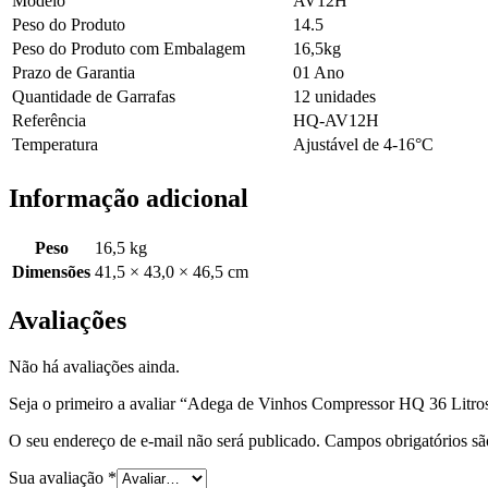
Modelo
AV12H
Peso do Produto
14.5
Peso do Produto com Embalagem
16,5kg
Prazo de Garantia
01 Ano
Quantidade de Garrafas
12 unidades
Referência
HQ-AV12H
Temperatura
Ajustável de 4-16°C
Informação adicional
Peso
16,5 kg
Dimensões
41,5 × 43,0 × 46,5 cm
Avaliações
Não há avaliações ainda.
Seja o primeiro a avaliar “Adega de Vinhos Compressor HQ 36 Lit
O seu endereço de e-mail não será publicado.
Campos obrigatórios s
Sua avaliação
*