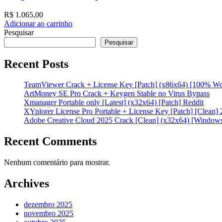
R$
1.065,00
Adicionar ao carrinho
Pesquisar
Pesquisar
Recent Posts
TeamViewer Crack + License Key [Patch] (x86x64) [100% W
ArtMoney SE Pro Crack + Keygen Stable no Virus Bypass
Xmanager Portable only [Latest] (x32x64) [Patch] Reddit
XYplorer License Pro Portable + License Key [Patch] [Clean]
Adobe Creative Cloud 2025 Crack [Clean] (x32x64) [Window
Recent Comments
Nenhum comentário para mostrar.
Archives
dezembro 2025
novembro 2025