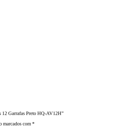
ros 12 Garrafas Preto HQ-AV12H”
ão marcados com
*