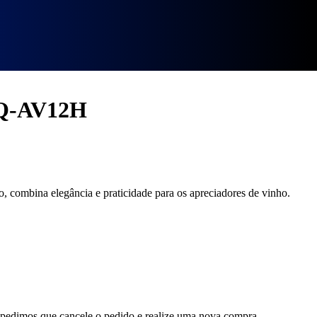
 HQ-AV12H
 combina elegância e praticidade para os apreciadores de vinho.
, pedimos que cancele o pedido e realize uma nova compra.