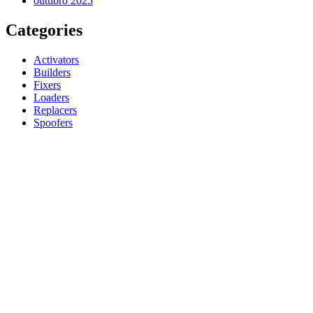
outubro 2025
Categories
Activators
Builders
Fixers
Loaders
Replacers
Spoofers