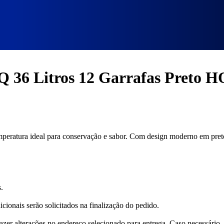
itros 12 Garrafas Preto HQ-AV12H
Q 36 Litros 12 Garrafas Preto
eratura ideal para conservação e sabor. Com design moderno em preto,
.
cionais serão solicitados na finalização do pedido.
fazer alterações no endereço selecionado para entrega. Caso necessário