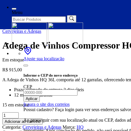
Início
/
Cervejeiras e Adegas
/ Adega de Vinhos Compressor HQ 36 L
Menu
Cervejeiras e Adegas
Adega de Vinhos Compressor H
Ajuste sua localização
Em estoque
R$
915,00
Informe o CEP do novo endereço
A Adega de Vinhos HQ 36L comporta até 12 garrafas, oferecendo temp
CEP
Prazo estimado de entrega 3 dias úteis
12 meses de garantia
Aplicar
Ir para o site dos correios
15 em estoque
Possui cadastro? Faça login para ver seus endereços salvos
Adega
de
Ao prosseguir com sua localização atual ou CEP, dados adi
Adicionar ao carrinho
Vinhos
Categoria:
Cervejeiras e Adegas
Marca:
HQ
Compressor
Importante: Após conclusão do pedido, não será possível 