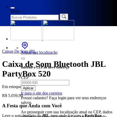
Início
/
Caixas De Som JBL
/ Caixa de Som Bluetooth JBL
PartyBox 520
Menu
Caixas De Som JBL
Ajuste sua localização
Caixa de Som Bluetooth JBL
Informe o CEP do novo endereço
PartyBox 520
CEP
Em estoque
Aplicar
Ir para o site dos correios
R$
5.059,90
Possui cadastro? Faça login para ver seus endereços
salvos.
A Festa que Anda com Você
Ao prosseguir com sua localização atual ou CEP, dados
Leve o som lendário da
JBL
para onde for com a
PartyBox
adicionais serão solicitados na finalização do pedido.