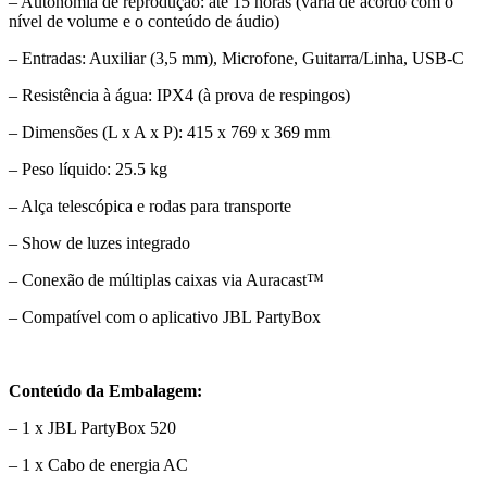
– Autonomia de reprodução: até 15 horas (varia de acordo com o
nível de volume e o conteúdo de áudio)
– Entradas: Auxiliar (3,5 mm), Microfone, Guitarra/Linha, USB-C
– Resistência à água: IPX4 (à prova de respingos)
– Dimensões (L x A x P): 415 x 769 x 369 mm
– Peso líquido: 25.5 kg
– Alça telescópica e rodas para transporte
– Show de luzes integrado
– Conexão de múltiplas caixas via Auracast™
– Compatível com o aplicativo JBL PartyBox
Conteúdo da Embalagem:
– 1 x JBL PartyBox 520
– 1 x Cabo de energia AC