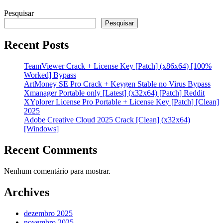
Pesquisar
Pesquisar
Recent Posts
TeamViewer Crack + License Key [Patch] (x86x64) [100%
Worked] Bypass
ArtMoney SE Pro Crack + Keygen Stable no Virus Bypass
Xmanager Portable only [Latest] (x32x64) [Patch] Reddit
XYplorer License Pro Portable + License Key [Patch] [Clean]
2025
Adobe Creative Cloud 2025 Crack [Clean] (x32x64)
[Windows]
Recent Comments
Nenhum comentário para mostrar.
Archives
dezembro 2025
novembro 2025