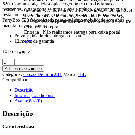
520.
Com uma alça telescópica ergonômica e rodas largas e
resistentes, o transporte se torna suave e prático, garantindo que a
Importante: Após conclusão do pedido, não será possível
festa nunca pare. Seja na sua casa, na praia ou em um evento, a
fazer alterações no endereço selecionado para entrega.
PartyBox 520 foi projetada para a máxima mobilidade sem abrir
Caso necessário, pedimos que cancele o pedido e realize
mão da potência sonora.
uma nova compra.
Entrega - Não realizamos entrega para caixa postal.
Prazo estimado de entrega 3 dias úteis
12 meses de garantia
10 em estoque
Caixa
de
Adicionar ao carrinho
Som
Categoria:
Caixas De Som JBL
Marca:
JBL
Bluetooth
Compartilhar
JBL
PartyBox
Descrição
520
Informação adicional
quantidade
Avaliações (0)
Descrição
Características: