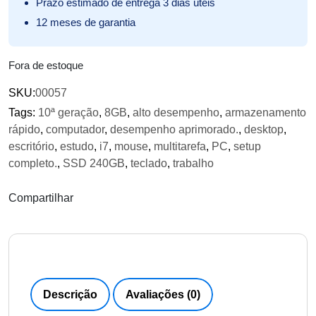
Prazo estimado de entrega 3 dias úteis
12 meses de garantia
Fora de estoque
SKU:
00057
Tags:
10ª geração
,
8GB
,
alto desempenho
,
armazenamento
rápido
,
computador
,
desempenho aprimorado.
,
desktop
,
escritório
,
estudo
,
i7
,
mouse
,
multitarefa
,
PC
,
setup
completo.
,
SSD 240GB
,
teclado
,
trabalho
Compartilhar
Descrição
Avaliações (0)