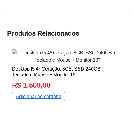
Produtos Relacionados
Desktop I5 4ª Geração, 8GB, SSD 240GB +
D
Teclado e Mouse + Monitor 19″
T
R$
1.500,00
Adicionar ao carrinho