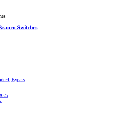
ranco Switches
orked] Bypass
 2025
s]