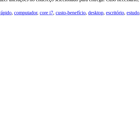
rápido
,
computador
,
core i7
,
custo-benefício
,
desktop
,
escritório
,
estudo