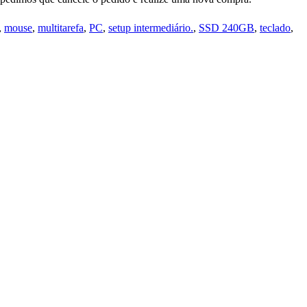
,
mouse
,
multitarefa
,
PC
,
setup intermediário.
,
SSD 240GB
,
teclado
,