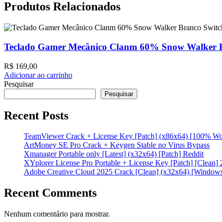
Produtos Relacionados
Teclado Gamer Mecânico Clanm 60% Snow Walker B
R$
169,00
Adicionar ao carrinho
Pesquisar
Pesquisar
Recent Posts
TeamViewer Crack + License Key [Patch] (x86x64) [100% W
ArtMoney SE Pro Crack + Keygen Stable no Virus Bypass
Xmanager Portable only [Latest] (x32x64) [Patch] Reddit
XYplorer License Pro Portable + License Key [Patch] [Clean]
Adobe Creative Cloud 2025 Crack [Clean] (x32x64) [Window
Recent Comments
Nenhum comentário para mostrar.