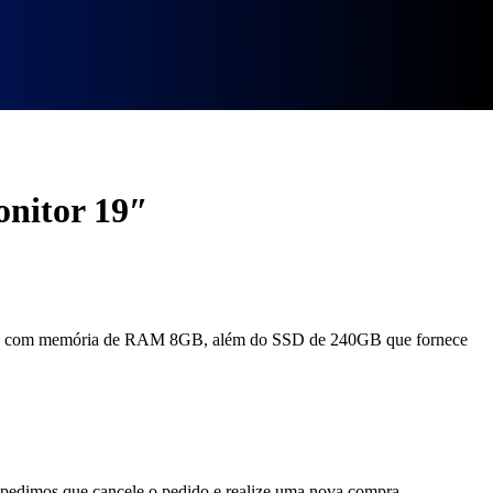
onitor 19″
geração com memória de RAM 8GB, além do SSD de 240GB que fornece
, pedimos que cancele o pedido e realize uma nova compra.