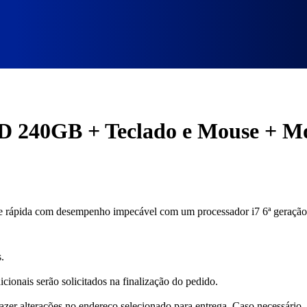
do e Mouse + Monitor 19″
SD 240GB + Teclado e Mouse + M
a ágil e rápida com desempenho impecável com um processador i7 6ª 
.
cionais serão solicitados na finalização do pedido.
fazer alterações no endereço selecionado para entrega. Caso necessário