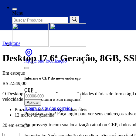
Início
/
Desktops
/ Desktop I7 6ª Geração, 8GB, SSD 240GB + Tecla
Menu
Desktops
Desktop I7 6ª Geração, 8GB, S
Ajuste sua localização
Em estoque
Informe o CEP do novo endereço
R$
2.549,00
CEP
O Desktop foi feito para realizar suas atividades diárias de form
velocidade e desenvoltura a sua máquina.
Aplicar
Ir para o site dos correios
Prazo estimado de entrega 3 dias úteis
Possui cadastro? Faça login para ver seus endereços salvos
12 meses de garantia
Ao prosseguir com sua localização atual ou CEP, dados adi
20 em estoque
Desktop
Importante: Após conclusão do pedido, não será possível 