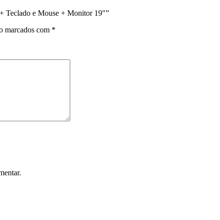
 + Teclado e Mouse + Monitor 19″”
ão marcados com
*
mentar.