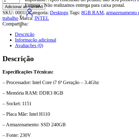
I7
Entrega - Não realizamos entrega para caixa postal.
Adicionar ao carrinho
6ª
SKU:
00011
Categoria:
Desktops
Tags:
8GB RAM
,
armazenamento 
Geração,
trabalho
Marca:
INTEL
8GB,
Compartilhar
SSD
240GB
Descrição
+
Informação adicional
Teclado
Avaliações (0)
e
Mouse
Descrição
+
Monitor
Especificações Técnicas:
19"
quantidade
– Processador: Intel Core i7 6ª Geração – 3.4Ghz
– Memória RAM: DDR3 8GB
– Socket: 1151
– Placa Mãe: Intel H110
– Armazenamento: SSD 240GB
– Fonte: 230V