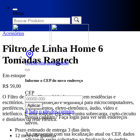
Início
/
Acessórios
/ Filtro de Linha Home 6 Tomadas Ragtech
Menu
Acessórios
Filtro de Linha Home 6
Tomadas Ragtech
Ajuste sua localização
Em estoque
Informe o CEP do novo endereço
R$
59,00
CEP
O Filtro de Linha Home é ideal para uso em residências e
escritórios. Oferece proteção e segurança para microcomputadores,
Aplicar
periféricos, equipamentos, eletro-eletrônico, áudio, vídeo e
Ir para o site dos correios
telefônico. É uma solução eficiente contra sobrecarga, curto-circuito
Possui cadastro? Faça login para ver seus endereços
e distúrbios da rede elétrica.
salvos.
Prazo estimado de entrega 3 dias úteis
Ao prosseguir com sua localização atual ou CEP, dados
12 meses de garantia
adicionais serão solicitados na finalização do pedido.