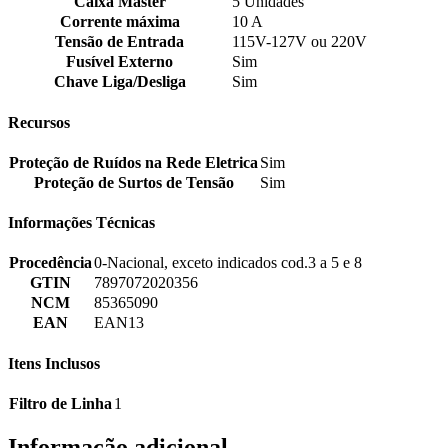
Caixa Master
5 Unidades
Corrente máxima
10 A
Tensão de Entrada
115V-127V ou 220V
Fusível Externo
Sim
Chave Liga/Desliga
Sim
Recursos
Proteção de Ruídos na Rede Eletrica
Sim
Proteção de Surtos de Tensão
Sim
Informações Técnicas
Procedência
0-Nacional, exceto indicados cod.3 a 5 e 8
GTIN
7897072020356
NCM
85365090
EAN
EAN13
Itens Inclusos
Filtro de Linha
1
Informação adicional