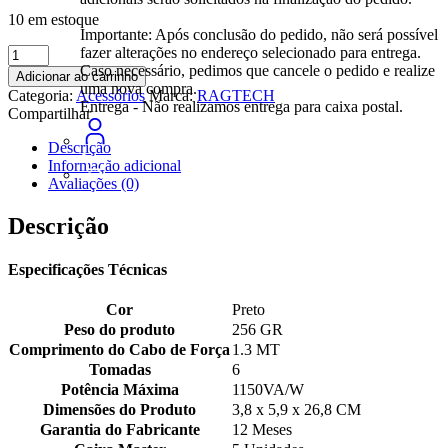
10 em estoque
Importante: Após conclusão do pedido, não será possível
Filtro
fazer alterações no endereço selecionado para entrega.
de
Caso necessário, pedimos que cancele o pedido e realize
Adicionar ao carrinho
Linha
uma nova compra.
Categoria:
Acessórios
Marca:
RAGTECH
Home
Entrega - Não realizamos entrega para caixa postal.
Compartilhar
6
Tomadas
Descrição
Ragtech
Informação adicional
quantidade
Avaliações (0)
Descrição
Especificações Técnicas
Cor
Preto
Peso do produto
256 GR
Comprimento do Cabo de Força
1.3 MT
Tomadas
6
Potência Máxima
1150VA/W
Dimensões do Produto
3,8 x 5,9 x 26,8 CM
Garantia do Fabricante
12 Meses