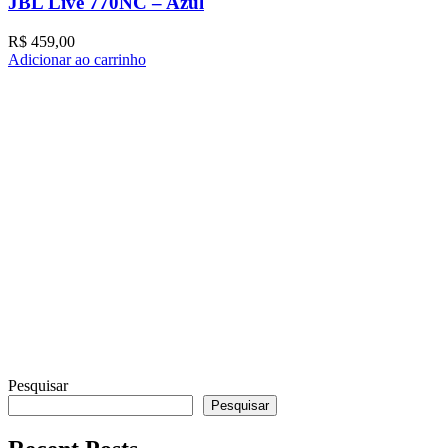
JBL Live 770NC – Azul
R$
459,00
Adicionar ao carrinho
A
Pesquisar
Pesquisar