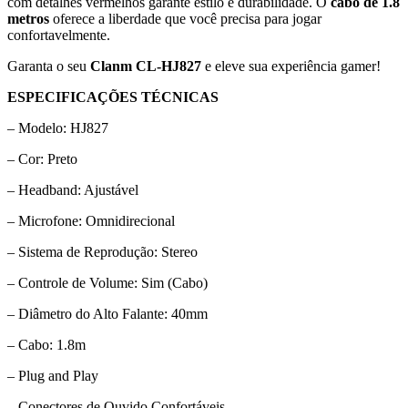
com detalhes vermelhos garante estilo e durabilidade. O
cabo de 1.8
metros
oferece a liberdade que você precisa para jogar
confortavelmente.
Garanta o seu
Clanm CL-HJ827
e eleve sua experiência gamer!
ESPECIFICAÇÕES TÉCNICAS
– Modelo: HJ827
– Cor: Preto
– Headband: Ajustável
– Microfone: Omnidirecional
– Sistema de Reprodução: Stereo
– Controle de Volume: Sim (Cabo)
– Diâmetro do Alto Falante: 40mm
– Cabo: 1.8m
– Plug and Play
– Conectores de Ouvido Confortáveis