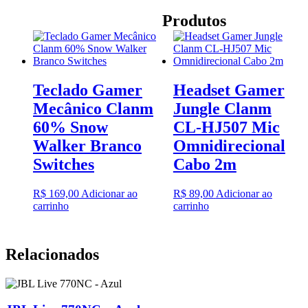
Produtos
Teclado Gamer
Headset Gamer
Mecânico Clanm
Jungle Clanm
60% Snow
CL-HJ507 Mic
Walker Branco
Omnidirecional
Switches
Cabo 2m
R$
169,00
Adicionar ao
R$
89,00
Adicionar ao
carrinho
carrinho
Relacionados