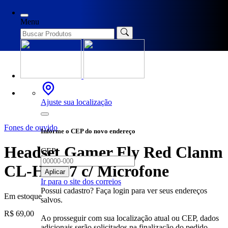
Início
/
Fones de ouvido
/ Headset Gamer Fly Red Clanm CL-
HJ827 c/ Microfone
Menu
Ajuste sua localização
Fones de ouvido
Informe o CEP do novo endereço
Headset Gamer Fly Red Clanm
CEP
CL-HJ827 c/ Microfone
Aplicar
Ir para o site dos correios
Possui cadastro? Faça login para ver seus endereços
Em estoque
salvos.
R$
69,00
Ao prosseguir com sua localização atual ou CEP, dados
adicionais serão solicitados na finalização do pedido.