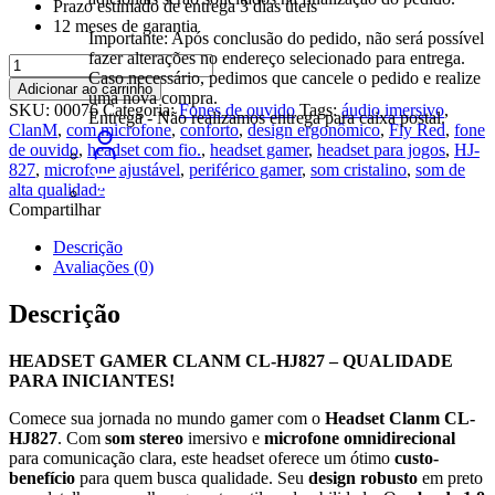
Prazo estimado de entrega 3 dias úteis
12 meses de garantia
Importante: Após conclusão do pedido, não será possível
fazer alterações no endereço selecionado para entrega.
Headset
Caso necessário, pedimos que cancele o pedido e realize
Gamer
Adicionar ao carrinho
uma nova compra.
Fly
SKU:
00076
Categoria:
Fones de ouvido
Tags:
áudio imersivo
,
Entrega - Não realizamos entrega para caixa postal.
Red
ClanM
,
com microfone
,
conforto
,
design ergonômico
,
Fly Red
,
fone
Clanm
de ouvido
,
headset com fio.
,
headset gamer
,
headset para jogos
,
HJ-
CL-
827
,
microfone ajustável
,
periférico gamer
,
som cristalino
,
som de
HJ827
alta qualidade
c/
Compartilhar
Microfone
quantidade
Descrição
Avaliações (0)
Descrição
HEADSET GAMER CLANM CL-HJ827 – QUALIDADE
PARA INICIANTES!
Comece sua jornada no mundo gamer com o
Headset Clanm CL-
HJ827
. Com
som stereo
imersivo e
microfone omnidirecional
para comunicação clara, este headset oferece um ótimo
custo-
benefício
para quem busca qualidade. Seu
design robusto
em preto