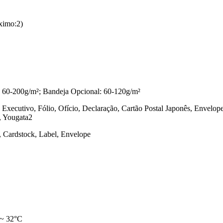
ximo:2)
: 60-200g/m²; Bandeja Opcional: 60-120g/m²
, Executivo, Fólio, Ofício, Declaração, Cartão Postal Japonês, Enve
, Yougata2
y, Cardstock, Label, Envelope
 ~ 32°C