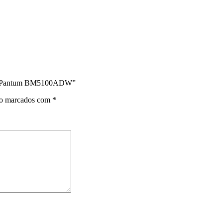
tica Pantum BM5100ADW”
ão marcados com
*