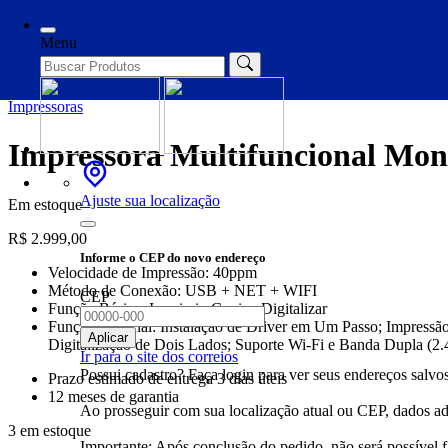
Início
/
Impressoras
/ Impressora Multifuncional Monocromática 
Menu
Impressoras
Impressora Multifuncional M
Ajuste sua localização
Em estoque
R$
2.999,00
Informe o CEP do novo endereço
Velocidade de Impressão: 40ppm
Método de Conexão: USB + NET + WIFI
CEP
Função Básica: Imprimir, Copiar, Digitalizar
Função Especial: Instalação de Driver em Um Passo; Impressã
Aplicar
Digitalização de Dois Lados; Suporte Wi-Fi e Banda Dupla (2
Ir para o site dos correios
Possui cadastro? Faça login para ver seus endereços salvos
Prazo estimado de entrega 3 dias úteis
12 meses de garantia
Ao prosseguir com sua localização atual ou CEP, dados adi
3 em estoque
Importante: Após conclusão do pedido, não será possível 