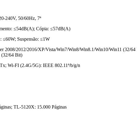
20-240V, 50/60Hz, 7ª
amento: ≤54dB(A); Cópia: ≤57dB(A)
o: ≤60W; Suspensão: ≤1W
ver 2008/2012/2016/XP/Vista/Win7/Win8/Win8.1/Win10/Win11 (32/64 Bi
(32/64 Bit)
Tx; Wi-FI (2.4G/5G): IEEE 802.11ª/b/g/n
áginas; TL-5120X: 15.000 Páginas