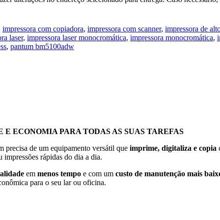
,
impressora com copiadora
,
impressora com scanner
,
impressora de alt
ra laser
,
impressora laser monocromática
,
impressora monocromática
,
ess
,
pantum bm5100adw
 E ECONOMIA PARA TODAS AS SUAS TAREFAS
em precisa de um equipamento versátil que
imprime, digitaliza e copia
c
 impressões rápidas do dia a dia.
ualidade
em
menos tempo
e com um
custo de manutenção mais baix
conômica para o seu lar ou oficina.