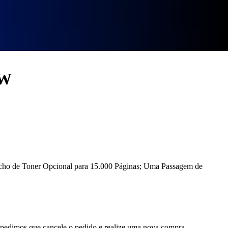
DW
ucho de Toner Opcional para 15.000 Páginas; Uma Passagem de
, pedimos que cancele o pedido e realize uma nova compra.