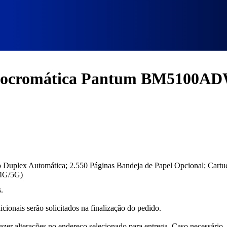
Pantum BM5100ADW
onocromática Pantum BM5100A
o Duplex Automática; 2.550 Páginas Bandeja de Papel Opcional; Cart
.4G/5G)
.
cionais serão solicitados na finalização do pedido.
fazer alterações no endereço selecionado para entrega. Caso necessário