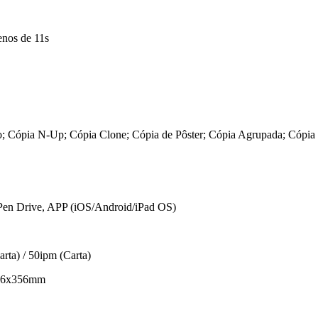
enos de 11s
bo; Cópia N-Up; Cópia Clone; Cópia de Pôster; Cópia Agrupada; Cópi
 Pen Drive, APP (iOS/Android/iPad OS)
ta) / 50ipm (Carta)
216x356mm