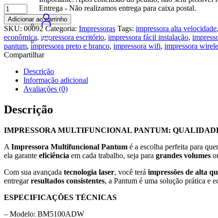
Impressora
Entrega - Não realizamos entrega para caixa postal.
Multifuncional
Adicionar ao carrinho
Monocromática
SKU:
00092
Categoria:
Impressoras
Tags:
impressora alta velocidade
Pantum
econômica
,
impressora escritório
,
impressora fácil instalação
,
impresso
BM5100ADW
pantum
,
impressora preto e branco
,
impressora wifi
,
impressora wirel
quantidade
Compartilhar
Descrição
Informação adicional
Avaliações (0)
Descrição
IMPRESSORA MULTIFUNCIONAL PANTUM: QUALIDADE
A
Impressora Multifuncional Pantum
é a escolha perfeita para qu
ela garante
eficiência
em cada trabalho, seja para
grandes volumes
ou
Com sua avançada
tecnologia laser
, você terá
impressões de alta q
entregar
resultados consistentes
, a Pantum é uma solução prática e e
ESPECIFICAÇÕES TÉCNICAS
– Modelo: BM5100ADW