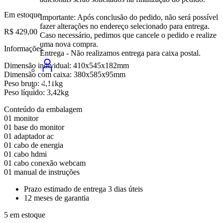
Em estoque
Importante: Após conclusão do pedido, não será possível
fazer alterações no endereço selecionado para entrega.
R$
429,00
Caso necessário, pedimos que cancele o pedido e realize
uma nova compra.
Informações
Entrega - Não realizamos entrega para caixa postal.
Dimensão individual: 410x545x182mm
Dimensão com caixa: 380x585x95mm
Peso bruto: 4,11kg
Peso líquido: 3,42kg
Conteúdo da embalagem
01 monitor
01 base do monitor
01 adaptador ac
01 cabo de energia
01 cabo hdmi
01 cabo conexão webcam
01 manual de instruções
Prazo estimado de entrega 3 dias úteis
12 meses de garantia
5 em estoque