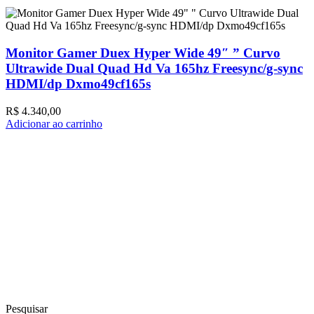
Monitor Gamer Duex Hyper Wide 49″ ” Curvo
Ultrawide Dual Quad Hd Va 165hz Freesync/g-sync
HDMI/dp Dxmo49cf165s
A
R$
4.340,00
Adicionar ao carrinho
Pesquisar