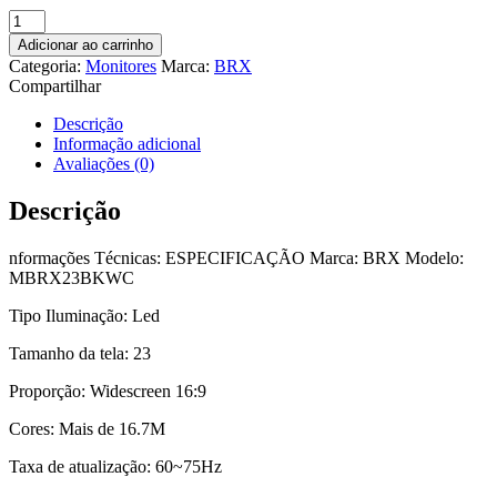
Monitor
23
Adicionar ao carrinho
Brx
Categoria:
Monitores
Marca:
BRX
Webcam/Microfone
Compartilhar
Fhd
Led
Descrição
Vga+Hdmi
Informação adicional
60-
Avaliações (0)
75Hz
-
Descrição
Mbrx23bkwc.
quantidade
nformações Técnicas: ESPECIFICAÇÃO Marca: BRX Modelo:
MBRX23BKWC
Tipo Iluminação: Led
Tamanho da tela: 23
Proporção: Widescreen 16:9
Cores: Mais de 16.7M
Taxa de atualização: 60~75Hz