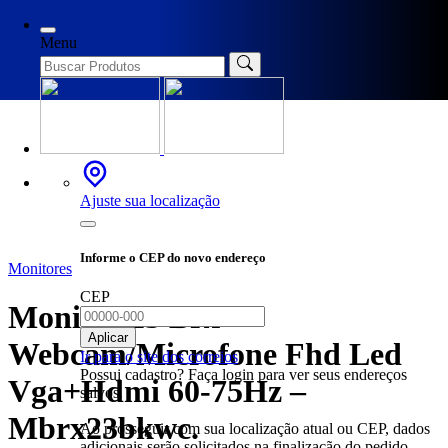
Início
/
Monitores
/ Monitor 23 Brx Webcam/Microfone Fhd Led
Vga+Hdmi 60-75Hz – Mbrx23bkwc.
Menu
Ajuste sua localização
Informe o CEP do novo endereço
Monitores
CEP
Monitor 23 Brx
Aplicar
Webcam/Microfone Fhd Led
Ir para o site dos correios
Possui cadastro? Faça login para ver seus endereços
Vga+Hdmi 60-75Hz –
salvos.
Mbrx23bkwc.
Ao prosseguir com sua localização atual ou CEP, dados
adicionais serão solicitados na finalização do pedido.