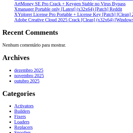
ArtMoney SE Pro Crack + Keygen Stable no Virus Bypass
Xmanager Portable only [Latest] (x32x64) [Patch] Reddit
XYplorer License Pro Portable + License Key [Patch] [Clean]
Adobe Creative Cloud 2025 Crack [Clean] (x32x64) [Window
Recent Comments
Nenhum comentário para mostrar.
Archives
dezembro 2025
novembro 2025
outubro 2025
Categories
Activators
Builders
Fixers
Loaders
Replacers
Spoofers