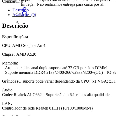
Compartilhar
TITANIUM,
Entrega - Não realizamos entrega para caixa postal.
AMD
Descrição
AM4,
Avaliações (0)
Micro
ATX,
Descrição
Ddr4,
M2
Especificações:
Nvme,
Preto
CPU: AMD Soquete Am4
quantidade
Chipset: AMD A520
Memória:
– Arquitetura de canal duplo suporta até 32 GB por slots DIMM
– Suporte memória DDR4 2133/2400/2667/2933/3200+(OC) – (O Sup
Gráficos (O suporte pode variar dependendo da CPU): x1 VGA; x
Áudio:
Codec Realtek ALC662 – Suporte áudio 6.1 canais alta qualidade.
LAN:
Controlador de rede Realtek 8111H (10/100/1000Mb/s)