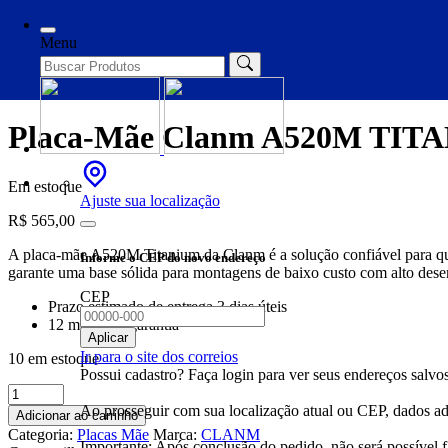
Início
/
Placas Mãe
/ Placa-Mãe Clanm A520M TITANIUM, AMD AM
Menu
Placas Mãe
Placa-Mãe Clanm A520M TITA
Em estoque
Ajuste sua localização
R$
565,00
A placa-mãe A520M Titanium da Clanm é a solução confiável para q
Informe o CEP do novo endereço
garante uma base sólida para montagens de baixo custo com alto dese
CEP
Prazo estimado de entrega 3 dias úteis
12 meses de garantia
Aplicar
Ir para o site dos correios
10 em estoque
Possui cadastro? Faça login para ver seus endereços salvos
Placa-
Mãe
Ao prosseguir com sua localização atual ou CEP, dados adi
Adicionar ao carrinho
Clanm
Categoria:
Placas Mãe
Marca:
CLANM
A520M
Importante: Após conclusão do pedido, não será possível 