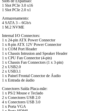
Slots de Expansão:
1 Slot PCIe 3.0 x16
1 Slot PCIe 2.0 x1
Armazenamento:
4 SATA 3 – 6Gb/s
1 M.2 NVME
Internal I/O Connectors:
1 x 24-pin ATX Power Connector
1 x 8-pin ATX 12V Power Connector
1 x COM Port Header
1 x Chassis Intrusion and Speaker Header
1 x CPU Fan Connector (4-pin)
1 x Chassis Fan Connectors (1 x 3-pin)
2 x USB2.0
2 x USB3.1
1 x Painel Frontal Conector de Áudio
1 x Entrada de áudio
Conectores Saída Placa-mãe:
1 x PS/2 Mouse e Teclado
2 x Conectores USB 2.0
4 x Conectores USB 3.0
1 x Porta VGA
1 x Porta HDMI