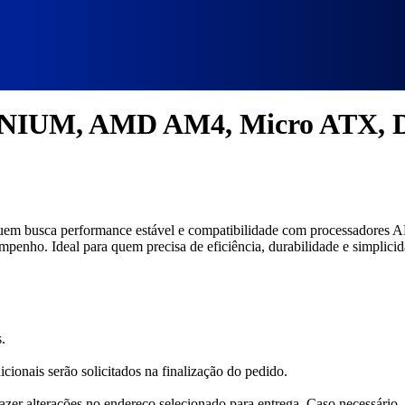
4, Micro ATX, Ddr4, M2 Nvme, Preto
NIUM, AMD AM4, Micro ATX, D
uem busca performance estável e compatibilidade com processadores A
mpenho. Ideal para quem precisa de eficiência, durabilidade e simplic
.
cionais serão solicitados na finalização do pedido.
fazer alterações no endereço selecionado para entrega. Caso necessário