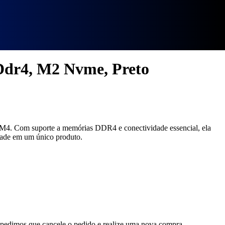
dr4, M2 Nvme, Preto
M4. Com suporte a memórias DDR4 e conectividade essencial, ela
idade em um único produto.
, pedimos que cancele o pedido e realize uma nova compra.