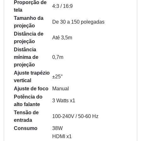
Proporção de
4:3 / 16:9
tela
Tamanho da
De 30 a 150 polegadas
projeção
Distância de
Até 3,5m
projeção
Distância
mínima de
0,7m
projeção
Ajuste trapézio
±25°
vertical
Ajuste de foco
Manual
Potência do
3 Watts x1
alto falante
Tensão de
100-240V / 50-60 Hz
entrada
Consumo
38W
HDMI x1