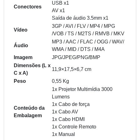
USB x1
Conectores
AV x1
Saída de áudio 3.5mm x1
3GP / AVI / FLV / MP4 / MPG
Vídeo
/VOB / TS / M2TS / RMVB / MKV
MP3 / AAC / FLAC / OGG / WAV/
Áudio
WMA / MID / DTS / M4A
Imagem
JPG/JPEG/PNG/BMP
Dimensões (L x
11,9×17,5×6,7 cm
C x A)
Peso
0,55 Kg
1x Projetor Multimídia 3000
Lumens
1x Cabo de força
Conteúdo da
1x Cabo AV
Embalagem
1x Cabo HDMI
1x Controle Remoto
1x Manual