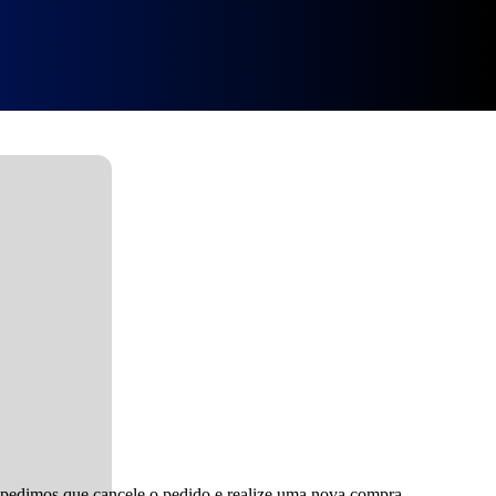
est] MEGA
, pedimos que cancele o pedido e realize uma nova compra.