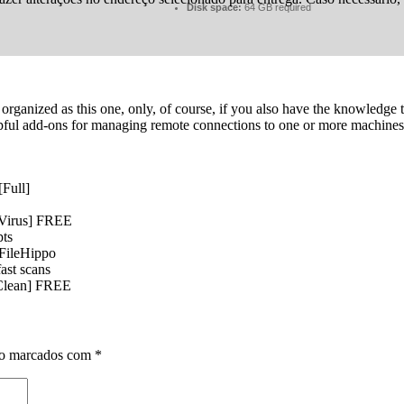
Disk space:
64 GB required
as organized as this one, only, of course, if you also have the knowle
ful add-ons for managing remote connections to one or more machines, al
Full]
Virus] FREE
pts
FileHippo
fast scans
[Clean] FREE
ão marcados com
*