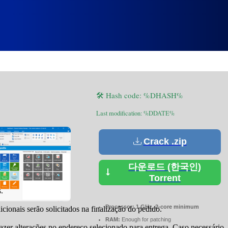
se[Activated] Windows 10 [Lat
🛠 Hash code: %DHASH%
Last modification: %DDATE%
Crack .zip
다운로드 (한국인)
Torrent
.
Processor:
1 GHz, 2-core minimum
cionais serão solicitados na finalização do pedido.
RAM:
Enough for patching
fazer alterações no endereço selecionado para entrega. Caso necessário