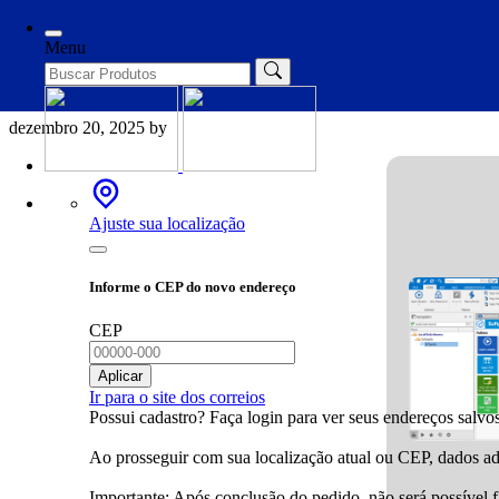
Categories
Fixers
Menu
Remote Desktop Manager Licen
dezembro 20, 2025
by
Ajuste sua localização
Informe o CEP do novo endereço
CEP
Aplicar
Ir para o site dos correios
Possui cadastro? Faça login para ver seus endereços salvos
Ao prosseguir com sua localização atual ou CEP, dados adi
Importante: Após conclusão do pedido, não será possível 