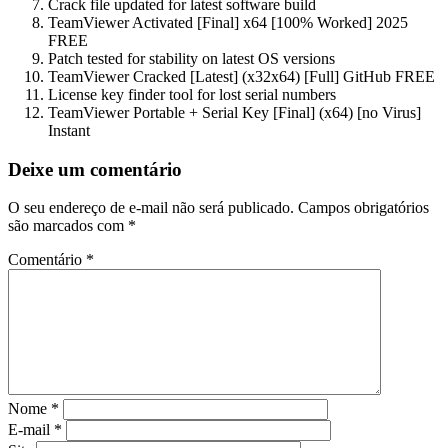
Crack file updated for latest software build
TeamViewer Activated [Final] x64 [100% Worked] 2025
FREE
Patch tested for stability on latest OS versions
TeamViewer Cracked [Latest] (x32x64) [Full] GitHub FREE
License key finder tool for lost serial numbers
TeamViewer Portable + Serial Key [Final] (x64) [no Virus]
Instant
Deixe um comentário
O seu endereço de e-mail não será publicado.
Campos obrigatórios
são marcados com
*
Comentário
*
Nome
*
E-mail
*