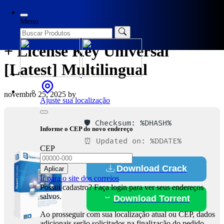
Categories
Loaders
Menu
TeamViewer premium Portable
+ License Key Universal
[Latest] Multilingual
novembro 25, 2025
by
Ajuste sua localização
🛡️ Checksum: %DHASH%
Informe o CEP do novo endereço
⏰ Updated on: %DDATE%
CEP
Download Crack
Aplicar
Ir para o site dos correios
Possui cadastro? Faça login para ver seus endereços
salvos.
Download Torrent
Ao prosseguir com sua localização atual ou CEP, dados
adicionais serão solicitados na finalização do pedido.