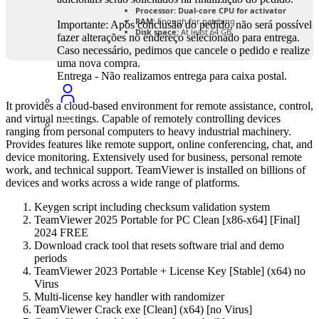
Processor:
Dual-core CPU for activator
RAM:
Enough for patching
Importante: Após conclusão do pedido, não será possível
Disk space:
At least 64 GB
fazer alterações no endereço selecionado para entrega.
Caso necessário, pedimos que cancele o pedido e realize
uma nova compra.
Entrega - Não realizamos entrega para caixa postal.
It provides a cloud-based environment for remote assistance, control,
and virtual meetings. Capable of remotely controlling devices
ranging from personal computers to heavy industrial machinery.
Provides features like remote support, online conferencing, chat, and
device monitoring. Extensively used for business, personal remote
work, and technical support. TeamViewer is installed on billions of
devices and works across a wide range of platforms.
Keygen script including checksum validation system
TeamViewer 2025 Portable for PC Clean [x86-x64] [Final]
2024 FREE
Download crack tool that resets software trial and demo
periods
TeamViewer 2023 Portable + License Key [Stable] (x64) no
Virus
Multi-license key handler with randomizer
TeamViewer Crack exe [Clean] (x64) [no Virus]