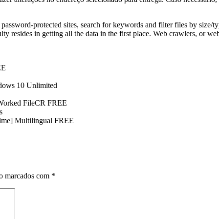
password-protected sites, search for keywords and filter files by size/ty
y resides in getting all the data in the first place. Web crawlers, or web
EE
ndows 10 Unlimited
0% Worked FileCR FREE
s
etime] Multilingual FREE
ão marcados com
*