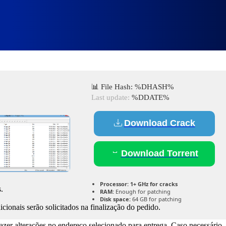
ial Key Windows 11 (x32x64) [Ful
📊 File Hash: %DHASH%
Last update:
%DDATE%
Download Crack
Download Torrent
Processor:
1+ GHz for cracks
.
RAM:
Enough for patching
Disk space:
64 GB for patching
cionais serão solicitados na finalização do pedido.
fazer alterações no endereço selecionado para entrega. Caso necessário