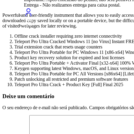
Entrega - Não realizamos entrega para caixa postal.
Powerful and user-friendly instrument that allows you to easily access 
downloaded copy saved locally or on a portable device, but the difficult
of visited webpages for later reviewing.
Offline crack installer requiring zero internet connectivity
Teleport Pro Ultra Cracked Windows 11 [no Virus] Instant FR
Trial extension crack that resets usage counters
Teleport Pro Ultra Portable for PC Windows 11 [x86-x64] Wi
Product key recovery solution for expired and lost licenses
Teleport Pro Ultra Portable + Activator Final [x32-x64] 10
Keygen supporting latest Windows, macOS, and Linux version
Teleport Pro Ultra Portable for PC All Versions [x86x64] [Lif
Patch unlocking all restricted and premium software features
Teleport Pro Ultra Crack + Product Key [Full] Final 2025
Deixe um comentário
O seu endereço de e-mail não será publicado.
Campos obrigatórios s