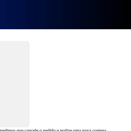
l] FileCR
, pedimos que cancele o pedido e realize uma nova compra.