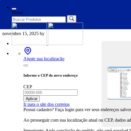
Categories
Spoofers
Menu
Teleport Pro Ultra Crack + Ser
novembro 15, 2025
by
Ajuste sua localização
Informe o CEP do novo endereço
CEP
Aplicar
Ir para o site dos correios
Possui cadastro? Faça login para ver seus endereços salvos
Ao prosseguir com sua localização atual ou CEP, dados adi
Importante: Após conclusão do pedido, não será possível 