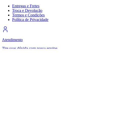
Entregas e Fretes
Troca e Devolução
Termos e Condições
Política de Privacidade
Atendimento
Tire suas dúvida com nossa equipe
Quero comprar
Quero alugar
Licitação pública
Vinícolas
Cervejarias
Fazendas
Museus
Site seguro