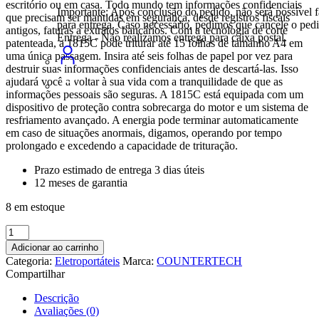
escritório ou em casa. Todo mundo tem informações confidenciais
Importante: Após conclusão do pedido, não será possível f
que precisam ser mantidas em segurança, desde registros fiscais
para entrega. Caso necessário, pedimos que cancele o ped
antigos, faturas a extratos bancários. Com a tecnologia de corte
Entrega - Não realizamos entrega para caixa postal.
patenteada, a 1815C pode triturar até 15 folhas de tamanho A4 em
uma única passagem. Insira até seis folhas de papel por vez para
destruir suas informações confidenciais antes de descartá-las. Isso
ajudará você a voltar à sua vida com a tranquilidade de que as
informações pessoais são seguras. A 1815C está equipada com um
dispositivo de proteção contra sobrecarga do motor e um sistema de
resfriamento avançado. A energia pode terminar automaticamente
em caso de situações anormais, digamos, operando por tempo
prolongado e excedendo a capacidade de trituração.
Prazo estimado de entrega 3 dias úteis
12 meses de garantia
8 em estoque
Fragmentadora
De
Adicionar ao carrinho
Papel
Categoria:
Eletroportáteis
Marca:
COUNTERTECH
15
Compartilhar
Folhas
18
Descrição
Litros
Avaliações (0)