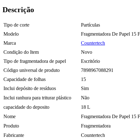
220V
Cd
Descrição
Cartão
-
Countertech
Tipo de corte
Partículas
quantidade
Modelo
Fragmentadora De Papel 15 F
Marca
Countertech
Condição do Item
Novo
Tipo de fragmentadora de papel
Escritório
Código universal de produto
7898967088291
Capacidade de folhas
15
Inclui depósito de resíduos
Sim
Inclui ranhura para triturar plástico
Não
capacidade do deposito
18 L
Nome
Fragmentadora De Papel 15 F
Produto
Fragmentadora
Fabricante
Countertech