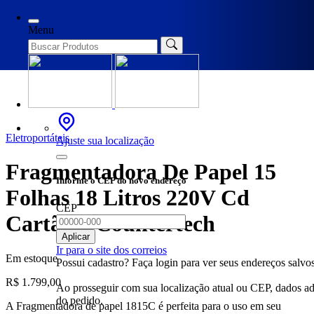
Início
/
Eletroportáteis
/ Fragmentadora De Papel 15 Folhas 18
Litros 220V Cd Cartão – Countertech
Menu
Eletroportáteis
Ajuste sua localização
Fragmentadora De Papel 15
Informe o CEP do novo endereço
Folhas 18 Litros 220V Cd
CEP
Cartão – Countertech
Aplicar
Ir para o site dos correios
Em estoque
Possui cadastro? Faça login para ver seus endereços salvos
R$
1.799,00
Ao prosseguir com sua localização atual ou CEP, dados adic
do pedido.
A Fragmentadora de papel 1815C é perfeita para o uso em seu