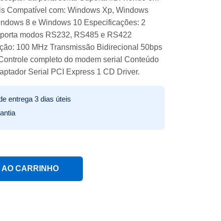
iais Compatível com: Windows Xp, Windows
indows 8 e Windows 10 Especificações: 2
Suporta modos RS232, RS485 e RS422
ção: 100 MHz Transmissão Bidirecional 50bps
 Controle completo do modem serial Conteúdo
ptador Serial PCI Express 1 CD Driver.
e entrega 3 dias úteis
antia
2 Serial Knup T89 quantidade
 AO CARRINHO