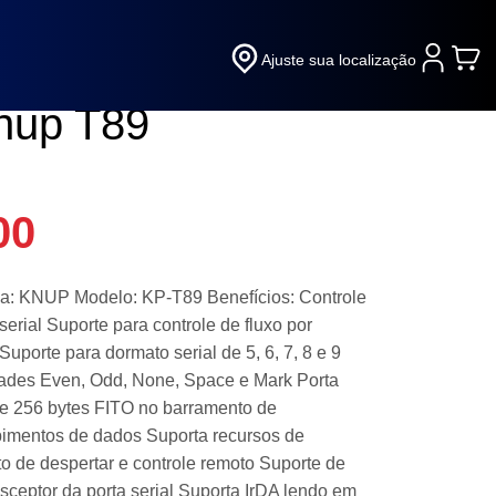
ci Express 02
Ajuste sua localização
Knup T89
00
rca: KNUP Modelo: KP-T89 Benefícios: Controle
rial Suporte para controle de fluxo por
uporte para dormato serial de 5, 6, 7, 8 e 9
dades Even, Odd, None, Space e Mark Porta
e 256 bytes FITO no barramento de
bimentos de dados Suporta recursos de
 de despertar e controle remoto Suporte de
sceptor da porta serial Suporta IrDA lendo em