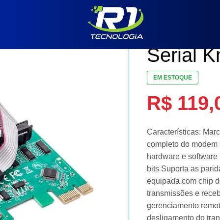
Componentes
Placa P
Serial 
EM ESTOQUE
R$
119,
Características: Ma
completo do modem se
hardware e software S
bits Suporta as pari
equipada com chip d
transmissões e rece
gerenciamento remoto
desligamento do tran