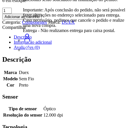
6 em estoque
Mouse
Importante: Após conclusão do pedido, não será possível
Duex
fazer alterações no endereço selecionado para entrega.
Adicionar ao carrinho
Sem
Caso necessário, pedimos que cancele o pedido e realize
Categoria:
Componentes
Marca:
DUEX
Fio
uma nova compra.
Compartilhar
1200dpi
Entrega - Não realizamos entrega para caixa postal.
Dx
Descrição
Mo200w
Informação adicional
Preto
Avaliações (0)
quantidade
Descrição
Marca
Duex
Modelo
Sem Fio
Cor
Preto
Sensor
Tipo de sensor
Óptico
Resolução do sensor
12.000 dpi
Tecnologia