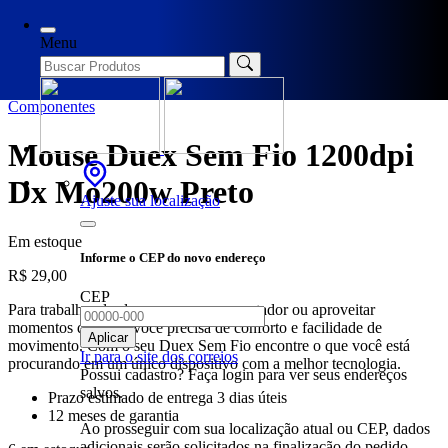
Início
/
Componentes
/ Mouse Duex Sem Fio 1200dpi Dx Mo200w
Preto
Menu
Componentes
Mouse Duex Sem Fio 1200dpi
Dx Mo200w Preto
Ajuste sua localização
Em estoque
Informe o CEP do novo endereço
R$
29,00
CEP
Para trabalhar desde casa com o computador ou aproveitar
momentos de lazer, você precisa de conforto e facilidade de
Aplicar
movimento. Com o seu Duex Sem Fio encontre o que você está
Ir para o site dos correios
procurando em um único dispositivo com a melhor tecnologia.
Possui cadastro? Faça login para ver seus endereços
salvos.
Prazo estimado de entrega 3 dias úteis
12 meses de garantia
Ao prosseguir com sua localização atual ou CEP, dados
adicionais serão solicitados na finalização do pedido.