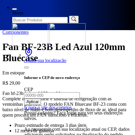
Início
/
Componentes
/ Fan BF-23B Led Azul 120mm Bluecase
Menu
Componentes
Fan BF-23B Led Azul 120mm
Bluecase
Ajuste sua localização
Em estoque
Informe o CEP do novo endereço
R$
29,00
CEP
Fan bf-23b led azul 120mm bluecase
Complete o seu gabinete e sistema de refrigeração com as
Aplicar
ventoinhas Bluecase. O modelo FAN Bluecase BF-23 conta com
Ir para o site dos correios
baixo nível de ruído e bom desempenho de fluxo de ar, ideal para
Possui cadastro? Faça login para ver seus endereços
quem procura um FAN silencioso e eficiente.
salvos.
Prazo estimado de entrega 3 dias úteis
Ao prosseguir com sua localização atual ou CEP, dados
12 meses de garantia
adicionais serão solicitados na finalização do pedido.