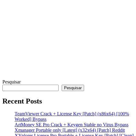
A
Pesquisar
Pesquisar
Recent Posts
TeamViewer Crack + License Key [Patch] (x86x64) [100%
Worked] Bypass
ArtMoney SE Pro Crack + Keygen Stable no Virus Bypass
Xmanager Portable only [Latest] (x32x64) [Patch] Reddit
XYplorer License Pro Portable + License Key [Patch] [Clean]