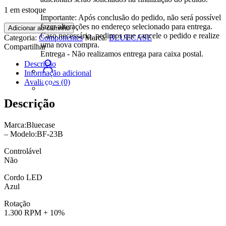
1 em estoque
Importante: Após conclusão do pedido, não será possível
Fan
fazer alterações no endereço selecionado para entrega.
Adicionar ao carrinho
BF-
Caso necessário, pedimos que cancele o pedido e realize
Categoria:
Componentes
Marca:
BLUECASE
23B
uma nova compra.
Compartilhar
Led
Entrega - Não realizamos entrega para caixa postal.
Azul
Descrição
120mm
Informação adicional
Bluecase
Avaliações (0)
quantidade
Descrição
Marca:Bluecase
– Modelo:BF-23B
Controlável
Não
Cordo LED
Azul
Rotação
1.300 RPM + 10%