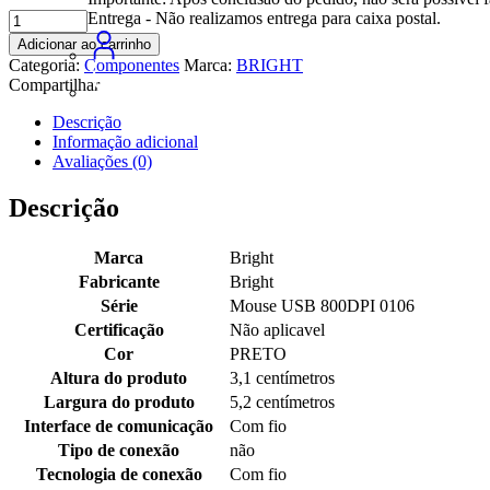
Mouse
Entrega - Não realizamos entrega para caixa postal.
Standard
Adicionar ao carrinho
Bright,
Categoria:
Componentes
Marca:
BRIGHT
Preto,
Compartilhar
Conexão
Via
Descrição
USB,
Informação adicional
Design
Avaliações (0)
Moderno,
Sistema
Descrição
Óptico,
Botão
De
Marca
‎Bright
Rolagem
Fabricante
‎Bright
Macio,
Série
‎Mouse USB 800DPI 0106
Compatível
Certificação
‎Não aplicavel
Com
Windows
Cor
‎PRETO
7
Altura do produto
‎3,1 centímetros
8
Largura do produto
‎5,2 centímetros
E
Interface de comunicação
‎Com fio
10,
Tipo de conexão
‎não
Cabo
De
Tecnologia de conexão
‎Com fio