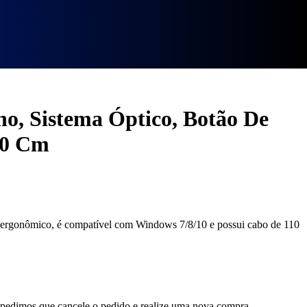
ompatível Com Windows 7 8 E 10, Cabo De 110 Cm
o, Sistema Óptico, Botão De
10 Cm
 ergonômico, é compatível com Windows 7/8/10 e possui cabo de 110
, pedimos que cancele o pedido e realize uma nova compra.