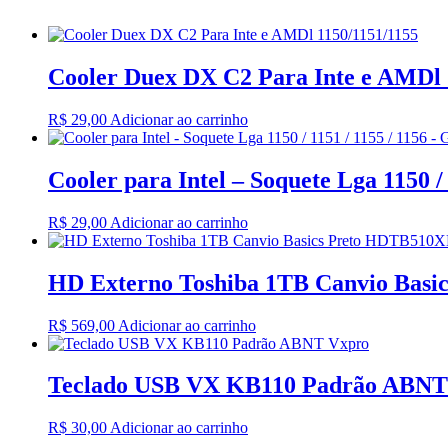
Cooler Duex DX C2 Para Inte e AMDl 
R$
29,00
Adicionar ao carrinho
Cooler para Intel – Soquete Lga 1150 /
R$
29,00
Adicionar ao carrinho
HD Externo Toshiba 1TB Canvio Bas
R$
569,00
Adicionar ao carrinho
Teclado USB VX KB110 Padrão ABNT
R$
30,00
Adicionar ao carrinho