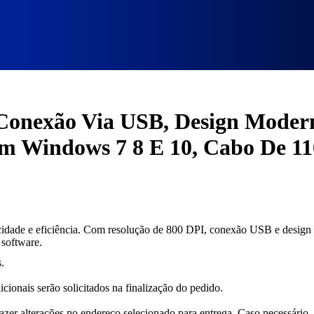
 USB, Design Moderno, Sistema Óptico, Botão De Rolagem Macio, C
 Conexão Via USB, Design Modern
m Windows 7 8 E 10, Cabo De 1
cidade e eficiência. Com resolução de 800 DPI, conexão USB e design
 software.
.
cionais serão solicitados na finalização do pedido.
fazer alterações no endereço selecionado para entrega. Caso necessário