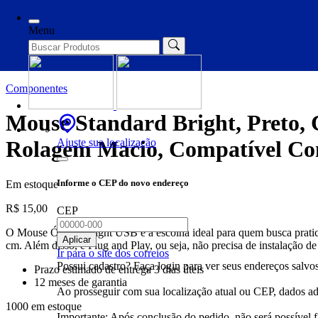
Início
/
Componentes
/ Mouse Standard Bright, Preto, Conexão Via
Menu
Componentes
Mouse Standard Bright, Preto,
Ajuste sua localização
Rolagem Macio, Compatível Co
Informe o CEP do novo endereço
Em estoque
R$
15,00
CEP
O Mouse Óptico Bright USB é a escolha ideal para quem busca prati
Aplicar
cm. Além disso, é Plug and Play, ou seja, não precisa de instalação de
Ir para o site dos correios
Possui cadastro? Faça login para ver seus endereços salvos
Prazo estimado de entrega 3 dias úteis
12 meses de garantia
Ao prosseguir com sua localização atual ou CEP, dados adi
1000 em estoque
Importante: Após conclusão do pedido, não será possível 