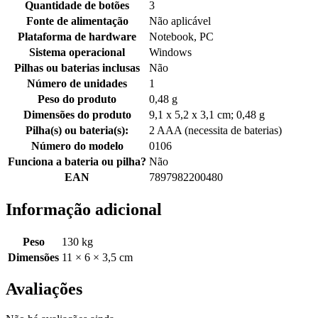
110
Quantidade de botões
‎3
Cm
Fonte de alimentação
‎Não aplicável
quantidade
Plataforma de hardware
‎Notebook, PC
Sistema operacional
‎Windows
Pilhas ou baterias inclusas
‎Não
Número de unidades
‎1
Peso do produto
‎0,48 g
Dimensões do produto
‎9,1 x 5,2 x 3,1 cm; 0,48 g
Pilha(s) ou bateria(s):
‎2 AAA (necessita de baterias)
Número do modelo
‎0106
Funciona a bateria ou pilha?
‎Não
EAN
‎7897982200480
Informação adicional
Peso
130 kg
Dimensões
11 × 6 × 3,5 cm
Avaliações